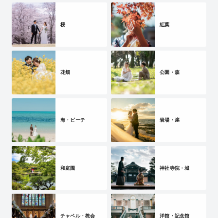
桜
紅葉
花畑
公園・森
海・ビーチ
岩場・崖
和庭園
神社寺院・城
チャペル・教会
洋館・記念館