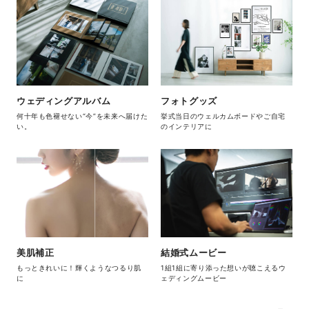
ウェディングアルバム
フォトグッズ
何十年も色褪せない“今”を未来へ届けた
挙式当日のウェルカムボードやご自宅
い。
のインテリアに
美肌補正
結婚式ムービー
もっときれいに！輝くようなつるり肌
1組1組に寄り添った想いが聴こえるウ
に
ェディングムービー