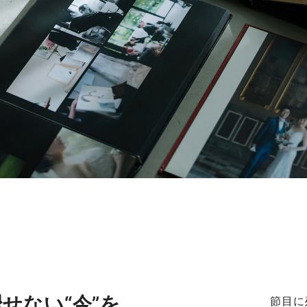
せない“今”を
節目に