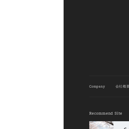
Company
会社概
Recommend Site