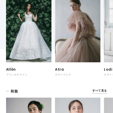
Allōn
Atra
Lodi
プリンセスライン
カラードレス
カラー
すべて見る
和装