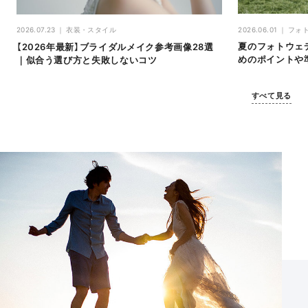
2026.06.01
フォ
2026.07.23
衣装・スタイル
夏のフォトウェ
【2026年最新】ブライダルメイク参考画像28選
めのポイントや
｜似合う選び方と失敗しないコツ
すべて見る