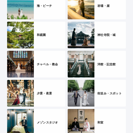
海・ビーチ
岩場・崖
和庭園
神社寺院・城
チャペル・教会
洋館・記念館
夕景・夜景
街並み・スポット
メゾンスタジオ
和室