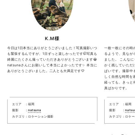
K.M様
今日は1日本当にありがとうございました！写真撮影いつ
一枚一枚にその時
も緊張するんですが、1日ずっと楽しかったです🤭写真も
るようで、見なが
綺麗にたくさん撮っていただきありがとうございます😭
ました。 こんな
natsunaさんにお願いして本当によかったです✨ 本当に
かく残していただ
ありがとうございました。二人とも大満足です♡
ぱいです。撮影中
しく自然な時間を
経っても、きっと
真ばかりです。
エリア
福岡
エリア
福岡
撮影
natsuna
撮影
natsu
カテゴリ
ロケーション撮影
カテゴリ
ロケー