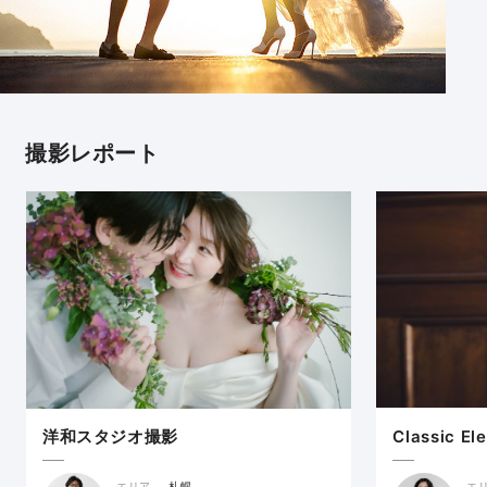
撮影レポート
Classic El
洋和スタジオ撮影
エ
エリア
札幌