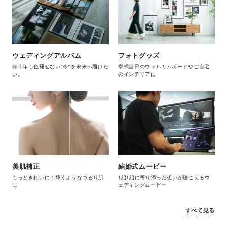
ウェディングアルバム
フォトグッズ
何十年も色褪せない“今”を未来へ届けた
挙式当日のウェルカムボードやご自宅
い。
のインテリアに
美肌補正
結婚式ムービー
もっときれいに！輝くようなつるり肌
1組1組に寄り添った想いが聴こえるウ
に
ェディングムービー
すべて見る