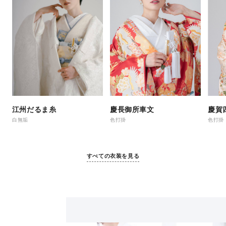
江州だるま糸
慶長御所車文
慶賀
白無垢
色打掛
色打掛
すべての衣装を見る