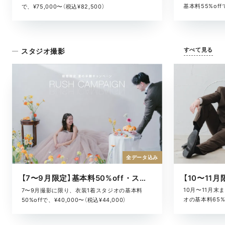
基本料55%offで
で、¥75,000〜（税込¥82,500）
すべて見る
スタジオ撮影
全データ込み
【7〜9月限定】基本料50%off・スタジオキャンペーン
10月〜11月
7〜9月撮影に限り、衣装1着スタジオの基本料
オの基本料65%o
50%offで、¥40,000〜（税込¥44,000）
¥52,800）