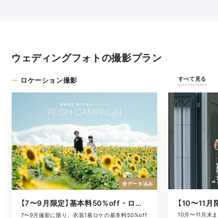
ウェディングフォトの撮影プラン
すべて見る
ロケーション撮影
全データ込み
【7〜9月限定】基本料50%off・ロケキャンペーン
10月〜11月
7〜9月撮影に限り、衣装1着ロケの基本料50%off