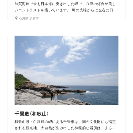
加賀海岸で最も日本海に突き出した岬で、白亜の灯台が美し
いコントラストを描いています。 岬の先端からは左右に日本
海の大パノラマ展望が開けた絶好の景勝地です。特に夕日が
石川県 加賀市
日本海に落ちる姿は絶景のロケーションを背景に撮影がおす
すめです。
千畳敷（和歌山）
和歌山県・白浜町の岬にある千畳敷は、国の文化財にも指定
される観光地。大自然が生み出した神秘的な岩肌は、まるで