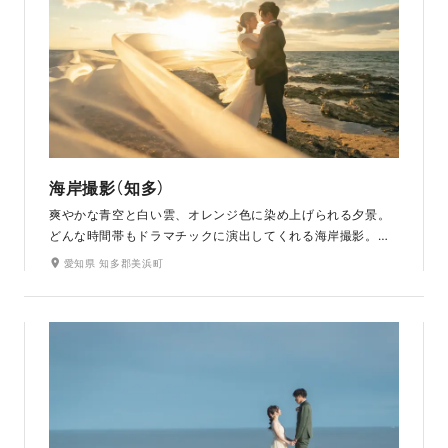
海岸撮影（知多）
爽やかな青空と白い雲、オレンジ色に染め上げられる夕景。
どんな時間帯もドラマチックに演出してくれる海岸撮影。純
白のウエディングドレスと、時の移ろいとともに色合いを変
愛知県 知多郡美浜町
える海とのコントラストを楽しみながら、リゾート気分で撮
影を。りんくうビーチ・多屋海岸・内海海岸・野間灯台より
ロケーションをお選びいただけます。