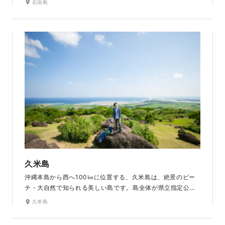
石垣島
す。多くの大自然と観光地を持つ離島で、温暖な気候の中、
のんびりとした空気に癒され、リラックスして撮影できま
す。沖縄を代表する絶景スポット「川平湾」には、美しいエメ
ラルドグリーンの海面に緑豊かな島々が点在しています。
刻々と色が変わる風景を楽しみながら星空の下で撮影するこ
ともできます。
久米島
沖縄本島から西へ100㎞に位置する、久米島は、絶景のビー
チ・大自然で知られる美しい島です。島全体が県立指定公園
に指定され、変わらない美しさを保ち続けています。東洋き
久米島
っての透明度を誇るパワースポットの「はての浜」をはじめ、
まさに神秘的な絶景が楽しめます。天然記念物の畳石は世界