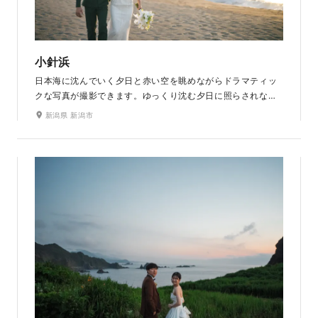
小針浜
日本海に沈んでいく夕日と赤い空を眺めながらドラマティッ
クな写真が撮影できます。ゆっくり沈む夕日に照らされなが
ら砂浜を歩きます。風で押し寄せる波は日本海ならでは。海
新潟県 新潟市
へ向かう小道は、木々の緑と青空の色合いがとても綺麗で
す。ラヴィファクトリー新潟店から車で約20分とアクセスの
良さも魅力のひとつです。