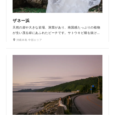
ザネー浜
天然の崖や大きな岩場、洞窟があり、南国感たっぷりの植物
が生い茂る緑にあふれたビーチです。サトウキビ畑を抜け、
生い茂る沖縄特有の植物の中、撮影をしながらを進んで行き
沖縄本島 中部エリア
ます。崖の先端に突き当たると一気にどこまでも広がる青い
海が現れます。ドローンで撮影したかのうような壮大な写真
も残せます。ビーチには「岩の窓」と呼ばれるスポットがあ
り、その奥に広がる青い海のコントラストが美しいです。岩
肌を活かした写真も素敵です。サンセットでの撮影もおすす
めです。