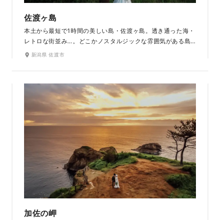
佐渡ヶ島
本土から最短で1時間の美しい島・佐渡ヶ島。透き通った海・
レトロな街並み…。どこかノスタルジックな雰囲気がある島
です。雄大な自然に囲まれ、開放感あふれています。観光地
新潟県 佐渡市
としても有名な北沢浮遊選鉱場跡は迫力満点で、どこを撮影
しても絵になります。夜は、期間限定のライトアップがあ
り、お昼とは違った幻想的な雰囲気で撮影することができま
す。
加佐の岬