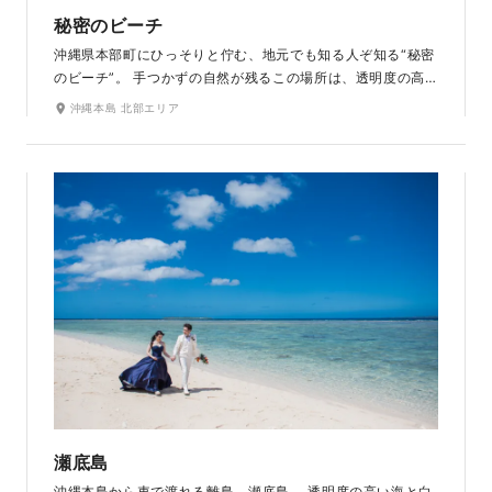
秘密のビーチ
沖縄県本部町にひっそりと佇む、地元でも知る人ぞ知る“秘密
のビーチ”。 手つかずの自然が残るこの場所は、透明度の高
い海と白い砂浜が広がる、まるでプライベートな楽園のよう
沖縄本島 北部エリア
なロケーションです。 岩の合間から差し込む光や、静けさに
包まれた海岸線が魅力で、特別感のある撮影が叶います。
瀬底島
沖縄本島から車で渡れる離島、瀬底島。 透明度の高い海と白