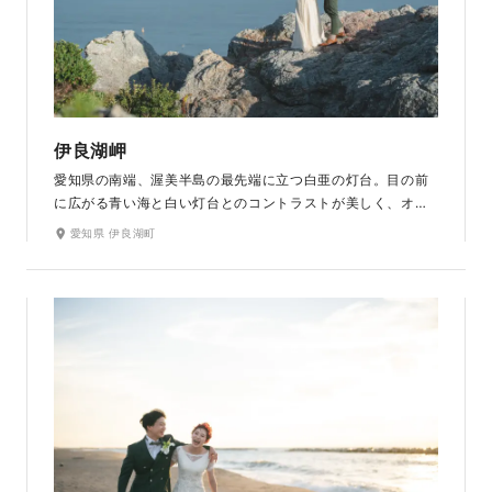
伊良湖岬
愛知県の南端、渥美半島の最先端に立つ白亜の灯台。目の前
に広がる青い海と白い灯台とのコントラストが美しく、オレ
ンジ色に染め上げられる夕景も魅力です。恋愛のパワースポ
愛知県 伊良湖町
ットといわれる「幸せの鐘」「願いのかなう鍵」近くには白く美
しい砂浜のある「恋路ヶ浜」から、近くのバリ風のカフェでリ
ゾートウェディングなパーティフォトも可能。純白のウエデ
ィングドレスと、色合いを変える海とのコントラストを楽し
みながらリゾート気分で撮影を楽しんでいただけます。