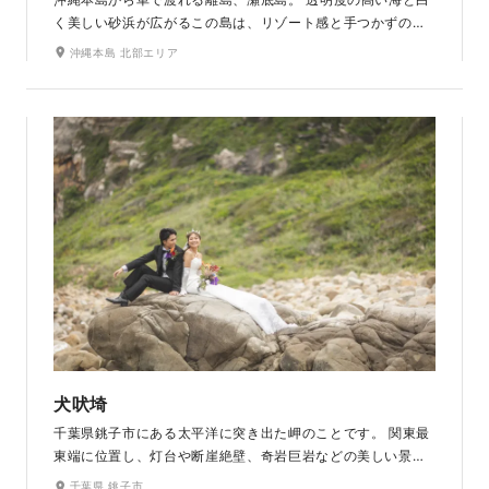
く美しい砂浜が広がるこの島は、リゾート感と手つかずの自
然が共存する特別なロケーションです。 遠浅の海に光が反射
沖縄本島 北部エリア
する時間帯は特に美しく、南国らしい開放感に包まれなが
ら、リゾートフォトが楽しめます。
犬吠埼
千葉県銚子市にある太平洋に突き出た岬のことです。 関東最
東端に位置し、灯台や断崖絶壁、奇岩巨岩などの美しい景色
が特徴です。 また、元旦の初日の出が日本で一番早い場所と
千葉県 銚子市