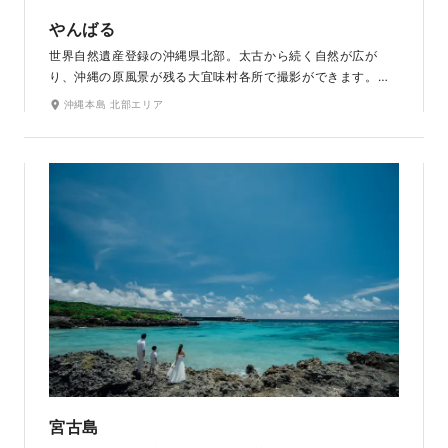
やんばる
世界自然遺産登録の沖縄県北部。太古から続く自然が広が
り、沖縄の原風景が残る大宜味村各所で撮影ができます。朝
の連ドラの舞台にもなった「やんばる」は、手付かずの自然が
沖縄本島 北部エリア
広がっており、海・山・森と自然あふれるロケーションをご
提案します。深い森に囲まれた比地大滝は、沖縄本島内では
一番の高さ25.7ｍを誇り、水量の豊富な滝で、迫力満点のロ
ケーションです。
宮古島