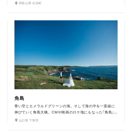
海外のようなロケーション。 晴れた日には美しい夕陽を眺め
和歌山県 白浜町
られるのも、千畳敷の見どころで、「日本の夕陽百選」にも選
ばれており、洋装の前撮り撮影にオススメです。
角島
青い空とエメラルドグリーンの海。そして海の中を一直線に
伸びていく角島大橋。CMや映画のロケ地にもなった「角島」
は、広大な海と自然豊かな緑に囲まれ、波の音を感じながら
山口県 下関市
撮影ができます。「角島大橋」は、世界の絶景でも第3位に選
ばれるなど、世界的にも人気のあるスポットです。明治時代