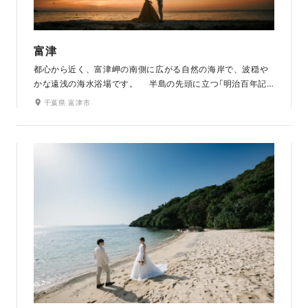
富津
都心から近く、富津岬の南側に広がる自然の海岸で、波穏や
かな遠浅の海水浴場です。 半島の先頭に立つ「明治百年記
念展望塔」は眺望抜群のスポット。 展望塔からは、東京湾を
千葉県 富津市
挟んで三浦半島が、その向こうには富士山を見ることができ
「関東の富士見百景」に選ばれています。 また美しい夕日が見
られることでも有名です。