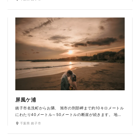
しても知られています。
屏風ケ浦
銚子市名洗町からお隣、 旭市の刑部岬まで約10キロメートル
にわたり40メートル～50メートルの断崖が続きます。 地面
が切り取られたかのような切り立った断崖が続くさまは、 英
千葉県 銚子市
仏海峡のドーバーの「白い壁」にも匹敵するといわれ、「東洋の
ドーバー」とも呼ばれています。