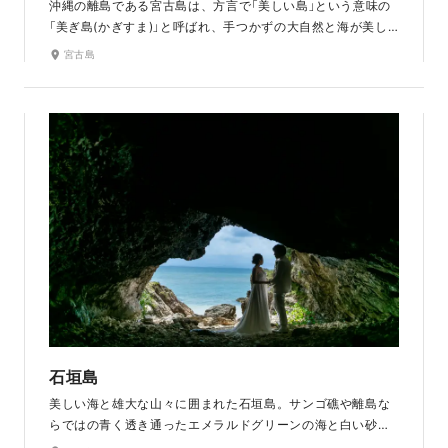
沖縄の離島である宮古島は、方言で「美しい島」という意味の
「美ぎ島(かぎすま)」と呼ばれ、手つかずの大自然と海が美し
い島です。7キロも続く白い砂浜とコバルトブルーの海が、東
宮古島
洋一と称えられるほど美しい与那覇前浜ビーチ。来間島とつ
ながる約1.7キロの来間大橋も特徴的で、来間大橋を背景とし
たショットも人気です。「砂山ビーチ」でのサンセットもロマ
ンチックでおすすめです。最大の特徴は波の浸食によってで
きたアーチ状の岩で、宮古島の大自然を感じられるロケーシ
ョンです。
石垣島
美しい海と雄大な山々に囲まれた石垣島。サンゴ礁や離島な
らではの青く透き通ったエメラルドグリーンの海と白い砂浜
は、言葉では表現できないほど美しい大自然に魅了されま