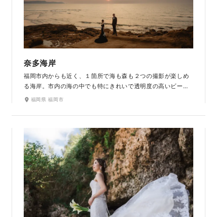
奈多海岸
福岡市内からも近く、１箇所で海も森も２つの撮影が楽しめ
る海岸。市内の海の中でも特にきれいで透明度の高いビーチ
です。 砂浜と青い海が広がる海岸では南国リゾートのような
福岡県 福岡市
写真を。そして崖や岩場、少し歩けば森もあり、様々なシチ
ュエーションで撮影ができるのがポイント。サンセットも美
しいのでぜひご検討ください。