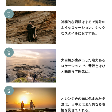
Point
2
神秘的な岩肌はまるで海外の
ようなロケーション。シック
なスタイルにおすすめ。
Point
3
大自然が生み出した迫力ある
ロケーションで、普段とはひ
と味違う雰囲気に。
Point
4
オレンジ色の光に包まれた夕
景は、日中とはまた異なる表
情を見せてくれる。