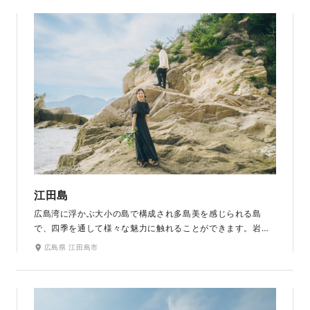
からあるレトロな灯台もとても素敵です。空の色の変化をお
楽しみいただけるサンセットも魅力のひとつです。
江田島
広島湾に浮かぶ大小の島で構成され多島美を感じられる島
で、四季を通して様々な魅力に触れることができます。岩場
での落ち着いた雰囲気、海が見えるまっすぐな一本道、海辺
広島県 江田島市
に沈むサンセットなど、撮る場所や時間によって全く違う表
情を見せてくれる景色が魅力のひとつです。おふたりだけの
かけがえのない時間を創造して、素敵な1枚を残せます。