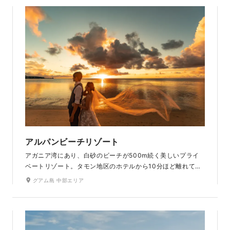
でも珍しい、自然が創り上げた希少な岩で、自然のチカラを
感じます。具志川城跡のすぐ近くには、20ｍは超える大迫力
の大きな岩壁がそびえ立っています。400年以上前からある
絶景の岩壁「ミーフガー」です。この島ならでは大自然で、ゆ
っくりとした時間の流れを楽しみながら撮影できます。
アルパンビーチリゾート
アガニア湾にあり、白砂のビーチが500m続く美しいプライ
ベートリゾート。タモン地区のホテルから10分ほど離れてい
るため、ローカル感も強く、ゆっくりとお二人の時間を過ご
グアム島 中部エリア
せます。美しいサンセットが見られるスポットでもあり、時
間によって変化するロマンチックな写真が残せます。