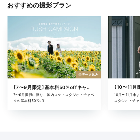
おすすめの撮影プラン
全データ込み
【7〜9月限定】基本料50%offキャンペーン
10月〜11月
7〜9月撮影に限り、国内ロケ・スタジオ・チャペ
スタジオ・チャ
ルの基本料50%off