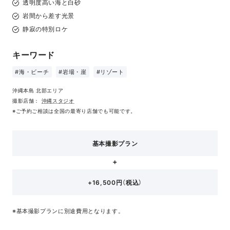
透明度高い海と白砂
岩間から差す光景
静寂の特別ロケ
キーワード
#海・ビーチ
#岩場・崖
#リゾート
沖縄本島 北部エリア
撮影店舗：
沖縄スタジオ
※ご予約ご相談は全国の最寄り店舗でも可能です。
基本撮影プラン
+16,500円（税込）
※基本撮影プランに別途費用となります。