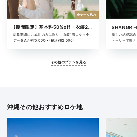
全データ込み
【期間限定】 基本料50%off・衣装2着ロケ
対象期間にご成約の方に限り、衣装1着ロケ＋全
新しい結婚記念
データ込が¥75,000〜（税込¥82,500）
トーリーで叶える
その他のプランを見る
沖縄その他おすすめロケ地