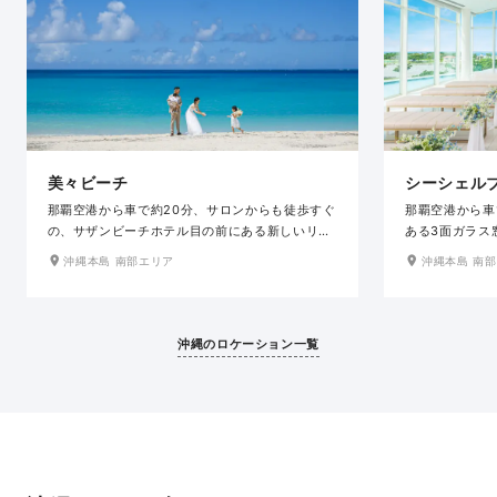
美々ビーチ
シーシェル
那覇空港から車で約20分、サロンからも徒歩すぐ
那覇空港から車
の、サザンビーチホテル目の前にある新しいリゾ
ある3面ガラス
ートビーチです。青い海と白い砂浜が美しく、水
放感抜群のチャ
沖縄本島 南部エリア
沖縄本島 南
平線に沈む綺麗なサンセットもオススメです。芝
が一望でき、透
生も広く植えられているので、空のブルーとグリ
の太陽が差し込
ーンの鮮やかな南国らしいお写真も撮れます。ヤ
す。400以上
シの木とおふたりのシルエット写真も素敵です。
ビーチホテル&
沖縄のロケーション一覧
ビーチや芝生以外にも空の青に映える綺麗な橋な
セスも抜群だか
ど撮影スポットがたくさんあります。