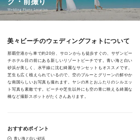
グ・前撮り
Wedding Photo Location
美々ビーチのウェディングフォトについて
那覇空港から車で約20分、サロンからも徒歩すぐの、サザンビー
チホテル目の前にある新しいリゾートビーチです。青い海と白い
砂浜が美しく、水平線に沈む綺麗なサンセットもオススメです。
芝生も広く植えられているので、空のブルーとグリーンの鮮やか
な南国らしいお写真も撮れます。ヤシの木とおふたりのシルエッ
ト写真も素敵です。ビーチや芝生以外にも空の青に映える綺麗な
橋など撮影スポットがたくさんあります。
おすすめポイント
青い海と白い砂浜