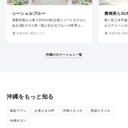
シーシェルブルー
豊崎美らSU
那覇空港から車で20分の好立地リゾートホテルに
青い空と水平線
ある3面ガラス窓一面に広がるブルーの世界と開
ルドグリーンの
放感抜群のチャペル。白砂のビーチと輝く美ら海
きないほど美し
沖縄本島 南部エリア
沖縄本島 南
が一望でき、透き通るような青空とまばゆい南国
もおすすめです
の太陽が差し込む開放感抜群のロケーションで
煌めくサンセッ
す。400以上の客室を備えた大型ホテル「サザン
真に優しい色を
ビーチホテル&リゾート沖縄」内に併設され、アク
ペースもあり、
沖縄のロケーション一覧
セスも抜群だから観光も楽しめる。
きます。那覇空
のも魅力のひと
沖縄をもっと知る
撮影プラン
お客さまの声
沖縄スタジオ
恩納スタジオ
沖縄サロン