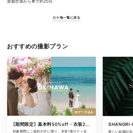
那覇空港から車で約20分
ロケ地一覧に戻る
おすすめの撮影プラン
全データ込み
【期間限定】 基本料50%off・衣装2着ロケ
対象期間にご成約の方に限り、衣装1着ロケ＋全
新しい結婚記念