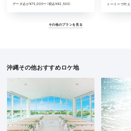
データ込が¥75,000〜（税込¥82,500）
トーリーで叶える
その他のプランを見る
沖縄その他おすすめロケ地