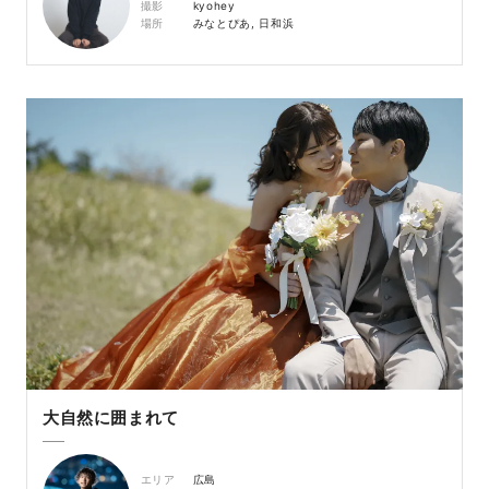
撮影
kyohey
場所
みなとぴあ, 日和浜
大自然に囲まれて
エリア
広島