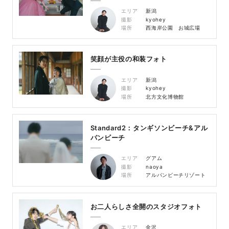
エリア
新潟
撮影
kyohey
場所
西海岸公園 お城広場
笑顔が主役の和装フォト
エリア
新潟
撮影
kyohey
場所
北方文化博物館
Standard2：タンギソンビーチ&アル
パンビーチ
エリア
グアム
撮影
naoya
場所
アルパンビーチリゾート
お二人らしさ全開のスタジオフォト
エリア
金沢