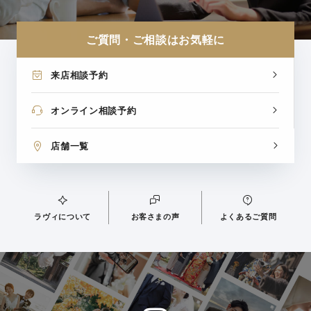
ご質問・ご相談はお気軽に
来店相談予約
オンライン相談予約
店舗一覧
ラヴィについて
お客さまの声
よくあるご質問