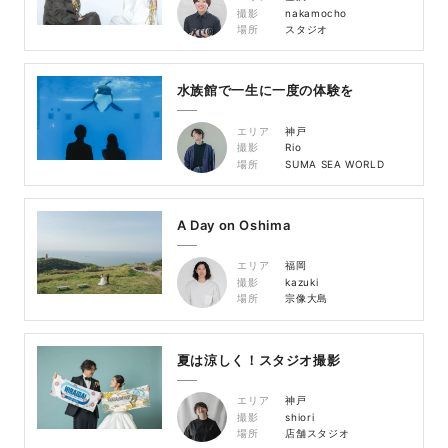
撮影
nakamocho
場所
スタジオ
水族館で一生に一度の体験を
エリア
神戸
撮影
Rio
場所
SUMA SEA WORLD
A Day on Oshima
エリア
福岡
撮影
kazuki
場所
宗像大島
夏は涼しく！スタジオ撮影
エリア
神戸
撮影
shiori
場所
店舗スタジオ