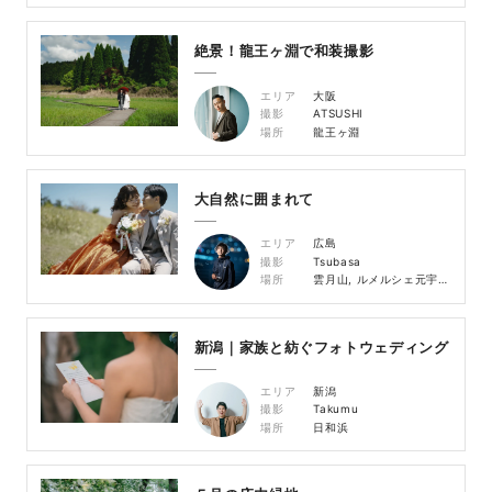
絶景！龍王ヶ淵で和装撮影
エリア
大阪
撮影
ATSUSHI
場所
龍王ヶ淵
大自然に囲まれて
エリア
広島
撮影
Tsubasa
場所
雲月山, ルメルシェ元宇品, 元宇品公園
新潟｜家族と紡ぐフォトウェディング
エリア
新潟
撮影
Takumu
場所
日和浜