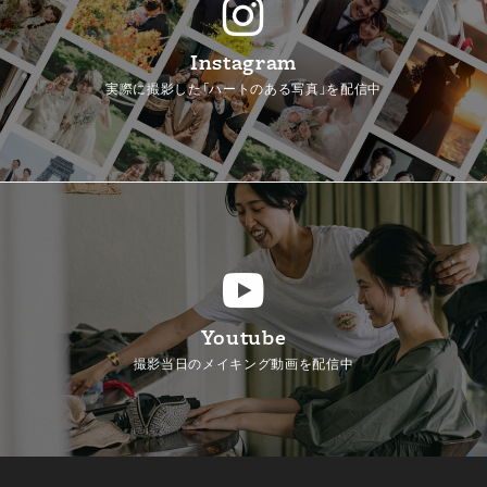
Instagram
実際に撮影した「ハートのある写真」を配信中
Youtube
撮影当日のメイキング動画を配信中