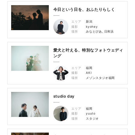
今日という日を、おふたりらしく
エリア
新潟
撮影
kyohey
場所
みなとぴあ, 日和浜
愛犬と叶える、特別なフォトウェディ
ング
エリア
福岡
撮影
AKI
場所
メゾンスタジオ福岡
studio day
エリア
福岡
撮影
yuuto
場所
スタジオ