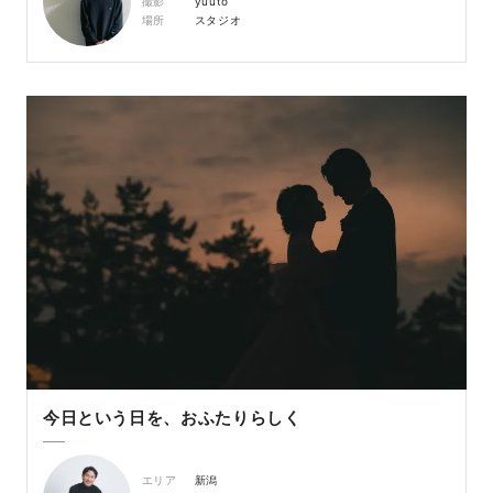
撮影
yuuto
場所
スタジオ
今日という日を、おふたりらしく
エリア
新潟