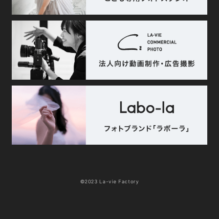
©2023 La-vie Factory