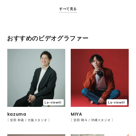
すべて見る
おすすめのビデオグラファー
La-viewill
La-viewill
MIYA
kazuma
［ 宮田 晴斗 / 沖縄スタジオ ］
［ 安田 和眞 / 大阪スタジオ ］