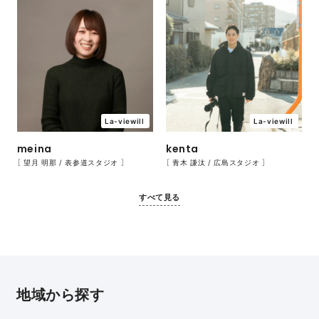
La-viewill
La-viewill
meina
kenta
［ 望月 明那 / 表参道スタジオ ］
［ 青木 謙汰 / 広島スタジオ ］
すべて見る
地域から探す