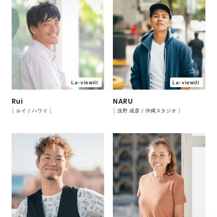
La-viewill
La-viewill
Rui
NARU
［ ルイ / ハワイ ］
［ 浅野 成彦 / 沖縄スタジオ ］