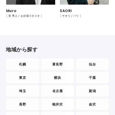
Muro
SAORI
［ 室 秀人 / お台場スタジオ ］
［ サオリ / パリ ］
地域から探す
札幌
富良野
仙台
東京
横浜
千葉
埼玉
名古屋
新潟
長野
軽井沢
金沢