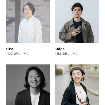
eiko
Shige
［ 朝原 瑛子 / パリ ］
［ 重泉 聖秀 / パリ ］