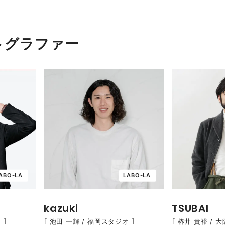
トグラファー
ABO-LA
LABO-LA
kazuki
TSUBAI
 ］
［ 池田 一輝 / 福岡スタジオ ］
［ 椿井 貴裕 / 