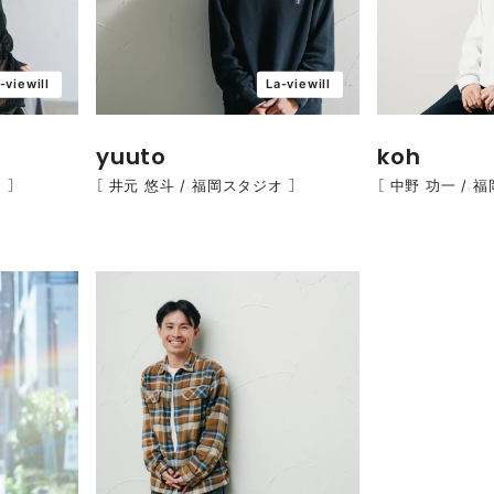
-viewill
La-viewill
yuuto
koh
 ］
［ 井元 悠斗 / 福岡スタジオ ］
［ 中野 功一 / 