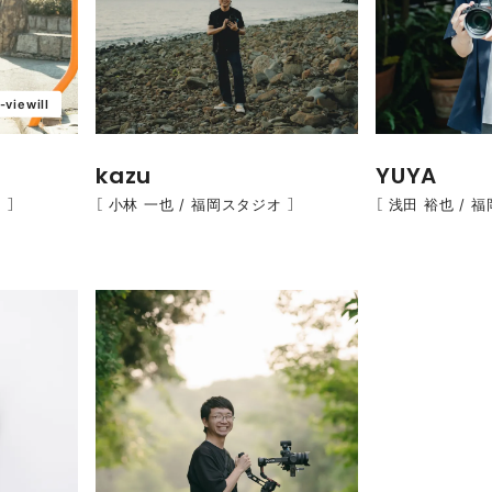
-viewill
kazu
YUYA
 ］
［ 小林 一也 / 福岡スタジオ ］
［ 浅田 裕也 / 