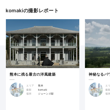
komakiの撮影レポート
熊本に残る最古の洋風建築
神秘なるパ
エリア
熊本
エ
撮影
komaki
撮
場所
ジェーンズ邸
場