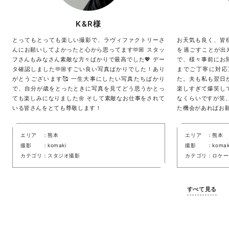
K&R様
とってもとっても楽しい撮影で、ラヴィファクトリーさ
お天気も良く、皆
んにお願いしてよかったと心から思ってます🫶🏼 スタッ
を過ごすことが出来
フさんもみなさん素敵な方々ばかりで最高でした💖 デー
で、様々事前にお
タ確認しました🫶🏼すごい良い写真ばかりでした！あり
までご丁寧に対応
がとうございます🥰 一生大事にしたい写真たちばかり
た。夫も私も翌日
で、自分が歳をとったときに写真を見てどう思うかとっ
楽しすぎて爆笑し
ても楽しみになりました🌼 そして素敵なお仕事をされて
なくらいですが笑、
いる皆さんをとても尊敬します！
た機会があればお願
エリア
熊本
エリア
熊本
撮影
komaki
撮影
komak
カテゴリ
スタジオ撮影
カテゴリ
ロケー
すべて見る