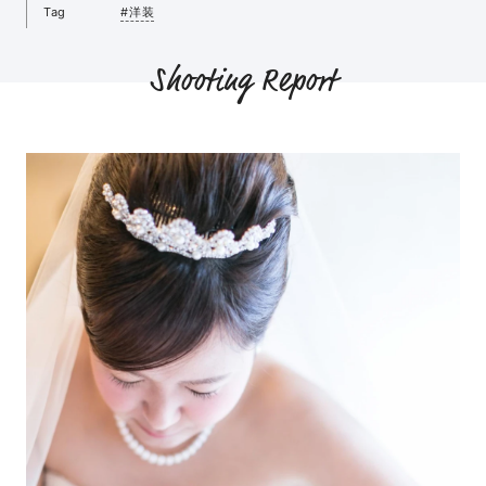
Tag
#洋装
Shooting Report