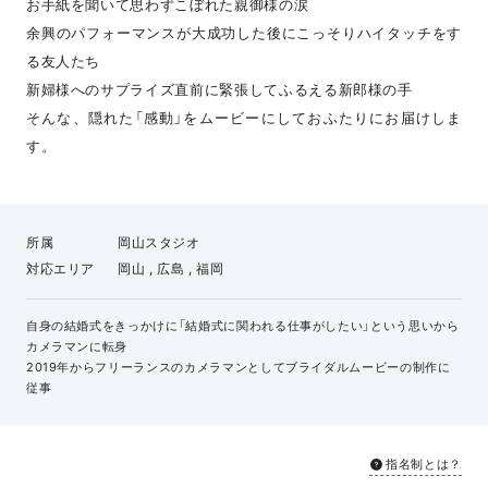
お手紙を聞いて思わずこぼれた親御様の涙
余興のパフォーマンスが大成功した後にこっそりハイタッチをす
る友人たち
新婦様へのサプライズ直前に緊張してふるえる新郎様の手
そんな、隠れた「感動」をムービーにしておふたりにお届けしま
す。
所属
岡山スタジオ
対応エリア
岡山 , 広島 , 福岡
自身の結婚式をきっかけに「結婚式に関われる仕事がしたい」という思いから
カメラマンに転身
2019年からフリーランスのカメラマンとしてブライダルムービーの制作に
従事
指名制とは？