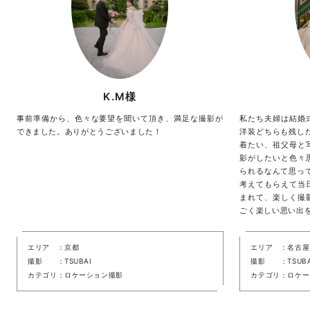
K.M様
事前準備から、色々な要望を聞いて頂き、満足な撮影が
私たち夫婦は結婚
できました。ありがとうございました！
洋装どちらも残し
着たい、祖父母と
影がしたいと色々
られるなんて思っ
考えてもらえて当
まれて、楽しく撮
ごく楽しい思い出
エリア
京都
エリア
名古屋
撮影
TSUBAI
撮影
TSUB
カテゴリ
ロケーション撮影
カテゴリ
ロケー