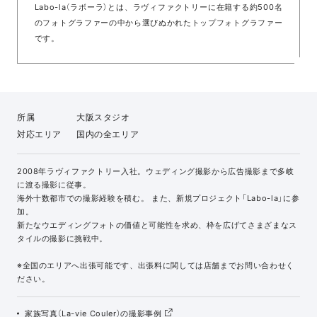
Labo-la（ラボーラ）とは、ラヴィファクトリーに在籍する約500名
のフォトグラファーの中から選びぬかれたトップフォトグラファー
です。
所属
大阪スタジオ
対応エリア
国内の全エリア
2008年ラヴィファクトリー入社。ウェディング撮影から広告撮影まで多岐
に渡る撮影に従事。
海外十数都市での撮影経験を積む。 また、新規プロジェクト「Labo-la」に参
加。
新たなウエディングフォトの価値と可能性を求め、枠を広げてさまざまなス
タイルの撮影に挑戦中。
※全国のエリアへ出張可能です、出張料に関しては店舗までお問い合わせく
ださい。
家族写真（La-vie Couler）の撮影事例