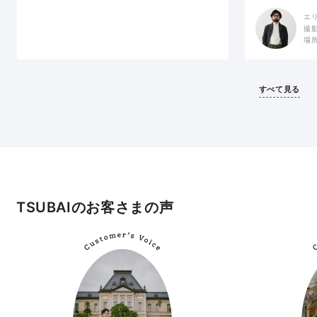
エ
撮
場
すべて見る
TSUBAIのお客さまの声