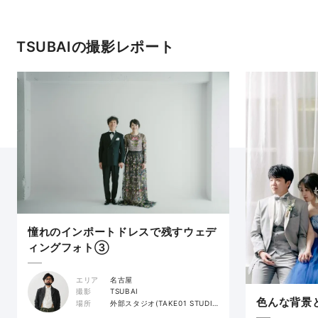
TSUBAIの撮影レポート
憧れのインポートドレスで残すウェデ
ィングフォト③
エリア
名古屋
撮影
TSUBAI
色んな背景
場所
外部スタジオ(TAKE01 STUDIO)