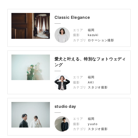
Classic Elegance
エリア
福岡
撮影
kazuki
カテゴリ
ロケーション撮影
愛犬と叶える、特別なフォトウェディ
ング
エリア
福岡
撮影
AKI
カテゴリ
スタジオ撮影
studio day
エリア
福岡
撮影
yuuto
カテゴリ
スタジオ撮影