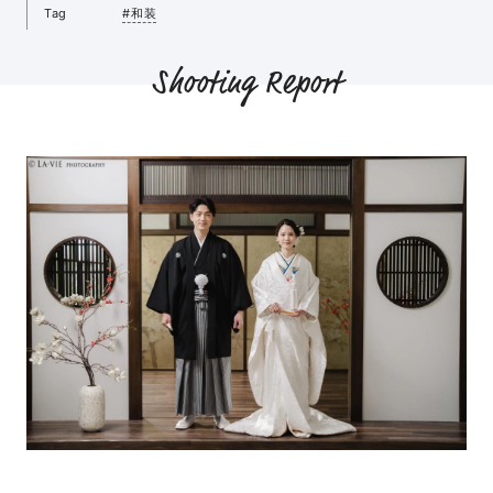
Tag
#和装
Shooting Report