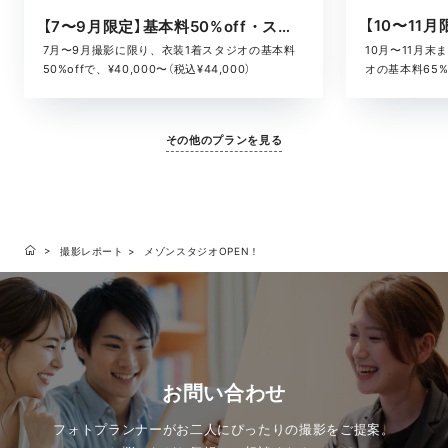
【7〜9月限定】基本料50%off・スタジオキャンペーン
10月〜11月
7月〜9月撮影に限り、衣装1着スタジオの基本料
オの基本料65%o
50%offで、¥40,000〜（税込¥44,000）
¥52,800）
その他のプランを見る
撮影レポート
メゾンスタジオOPEN！
お問い合わせ
フォトプランナーがお二人にぴったりの撮影をご提案。