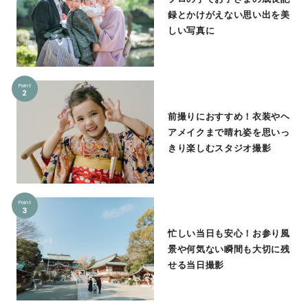
録とかけがえない思い出を美
しい写真に
Point
2
前撮りにおすすめ！衣装やヘ
アメイクまで晴れ姿を思いっ
きり楽しむスタジオ撮影
Point
3
忙しい当日も安心！お参り風
景や何気ない瞬間も大切に残
せる当日撮影