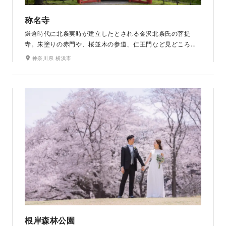
称名寺
鎌倉時代に北条実時が建立したとされる金沢北条氏の菩提
寺。朱塗りの赤門や、桜並木の参道、仁王門など見どころが
たくさん。朱塗りの反橋と平橋が掛かる美しい浄土式庭園が
神奈川県 横浜市
特徴的です。歌川広重が描いた金沢八景のひとつ「称名の晩
鐘」はここの鐘楼。春の桜、初夏の黄菖蒲、秋の紅葉と四季
折々の景観が美しいロケ地です。
根岸森林公園