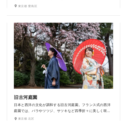
の彩りはおふたりの特別な和の装いを引き立ててくれます。
東京都 豊島区
池泉回遊式の庭園で、池の周囲をめぐることができ、表門や
六角浮見堂など和の風情を感じるスポットでの撮影が叶いま
す。
旧古河庭園
日本と西洋の文化が調和する旧古河庭園。フランス式の西洋
庭園では、バラやツツジ、サツキなど四季折々に美しく咲き
誇る花々とともに、彩り鮮やかな異国情緒を感じさせる写真
東京都 北区
を撮ることができます。園内を進むと、心字池を中心にその