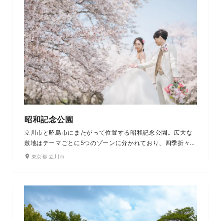
昭和記念公園
立川市と昭島市にまたがって位置する昭和記念公園。広大な
敷地はテーマごとに5つのゾーンに分かれており、四季折々に
変化する草花の色合いを楽しみながらの撮影が叶います。春
東京都 立川市
は桜や菜の花などの花畑、夏はひまわり、秋はコスモスなど
季節の花々が咲き誇る景色はおふたりの特別な写真を美しく
彩ってくれます。和装・洋装どちらも楽しめる自然豊かなロ
ケーションです。