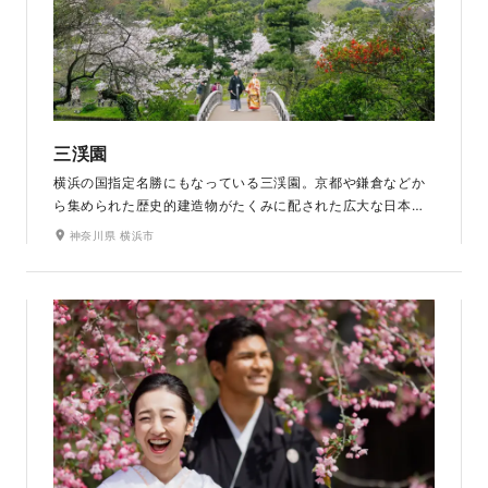
三渓園
横浜の国指定名勝にもなっている三渓園。京都や鎌倉などか
ら集められた歴史的建造物がたくみに配された広大な日本庭
園です。春は約250本もの桜が咲き乱れ、秋はイチョウやモ
神奈川県 横浜市
ミジが美しく紅葉し、庭園内を四季折々の色合いへと彩りま
す。季節の草花と歴史的が織りなす調和が美しい和のロケー
ション地です。