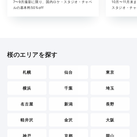
10月〜11月
7〜9月撮影に限り、国内ロケ・スタジオ・チャペ
スタジオ・チャ
ルの基本料50%off
桜のエリアを探す
札幌
仙台
東京
横浜
千葉
埼玉
名古屋
新潟
長野
軽井沢
金沢
大阪
神戸
京都
岡山