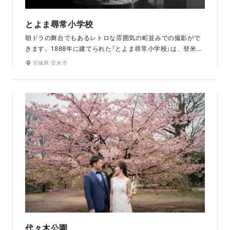
とよま尋常小学校
朝ドラの舞台でもあるレトロな雰囲気の町並みでの撮影がで
きます。1888年に建てられた「とよま尋常小学校」は、登米に
ある明治村内のロケ地です。小学校だった建物は洋風学校建
宮城県 登米市
築の技術を取り入れた木造校舎。時代を感じる景観、歴史・
文化的な価値から国の重要文化財に指定されています。能舞
台や武家屋敷・人力車などノスタルジックな雰囲気も魅力。
建物を活かしたロケ地なので、冬の時期や雨天も気にせず撮
影できます。
代々木公園