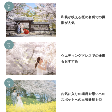
Point
2
和装が映える桜の名所での撮
影が人気
Point
3
ウエディングドレスでの撮影
もおすすめ
Point
4
お気に入りの場所や思い出の
スポットへの出張撮影も◎