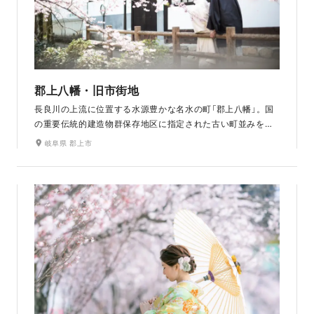
郡上八幡・旧市街地
長良川の上流に位置する水源豊かな名水の町「郡上八幡」。国
の重要伝統的建造物群保存地区に指定された古い町並みを散
策しながらの撮影をお楽しみいただけます。八幡山の頂上に
岐阜県 郡上市
位置する郡上八幡城や、風情ある旧城下街の街並みなどは和
装にぴったり。桜や新緑、紅葉など四季折々の自然が美しく
江戸時代から続く古き良き景観美に彩りを添えます。