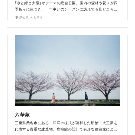
「水と緑と太陽」がテーマの総合公園。園内の森林や花々が四
季折々に色づき、一年中どのシーズンに訪れても見どころが
ある自然美溢れるフォトスポットです。特に桜シーズンは、
愛知県 名古屋市
園内に植えられた品種豊富な桜が次々と開花し、春ならでは
の見事な景色を織りなします。堤防のそばにあり、遮るもの
が少なく広い空を堪能できるのもここならではの楽しみ。青
空や、サンセットが美しく撮影できます。
六華苑
三重県桑名市にある、和洋の様式が調和した明治・大正期を
代表する貴重な建造物。鹿鳴館の設計で有形な建築家による