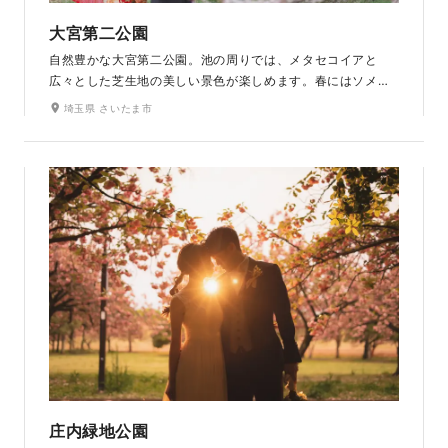
大宮第二公園
自然豊かな大宮第二公園。池の周りでは、メタセコイアと
広々とした芝生地の美しい景色が楽しめます。春にはソメイ
ヨシノを中心に約200本の桜が咲き誇り、お花見の名所とし
埼玉県 さいたま市
て多くの人が訪れます。目線の高さに広がる桜はえも言われ
ぬ美しさ。どこまでも続く桜並木がこの時期だけの美しさを
写真に添えてくれます。
庄内緑地公園