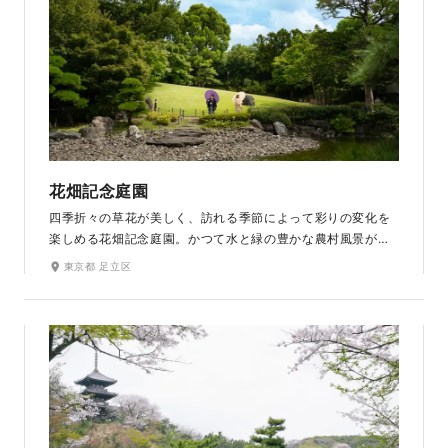
花畑記念庭園
四季折々の草花が美しく、訪れる季節によって彩りの変化を
楽しめる花畑記念庭園。かつて水と緑の豊かな農村風景が広
がり、その地名の由来ともなった足立区花畑に位置する日本
東京都 足立区
庭園です。風情ある雪見灯籠や庭園を見渡すことができるあ
ずまや、涼やかな水音が心地よい大滝など、庭園内に配され
た見所の数々は和装姿にぴったりです。