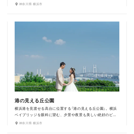
も有名で、「未来のバラ園」は毎年春と秋に色とりどりのバラ
神奈川県 横浜市
が咲き誇り、園内を鮮やかに彩ります。四季折々の花々と、
開放感ある海の眺めが魅力の撮影スポットです。
港の見える丘公園
横浜港を見渡せる高台に位置する「港の見える丘公園」。横浜
ベイブリッジを眼科に望む、夕景や夜景も美しい絶好のビュ
ーポイントです。公園内の「イングリッシュローズの庭」は、
神奈川県 横浜市
横浜でも有数のバラの名所。四季を通していろいろなバラや
草花が咲き競い、一年を通してその美しい彩りを楽しむこと