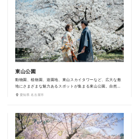
東山公園
動物園、植物園、遊園地、東山スカイタワーなど、広大な敷
地にさまざまな魅力あるスポットが集まる東山公園。自然の
地形をそのままに活かした植物園は、桜の回廊や紅葉スポッ
愛知県 名古屋市
トをはじめ、椿園、バラ園、お花畑など四季折々の美しい風
景を楽しめます。合掌造りの建物や日本庭園、動物園内な
ど、洋装和装どちらでも楽しめるフォトスポットが満載で
す。