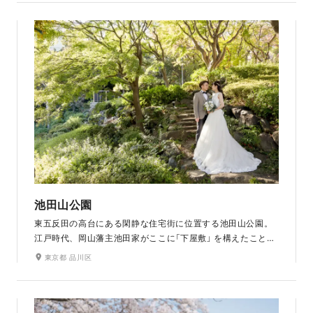
周りを散策しながら景観を楽しめる日本庭園も。自然豊かな
庭園内で新緑や紅葉とおふたりの和装姿との色合わせをお楽
しみください。
池田山公園
東五反田の高台にある閑静な住宅街に位置する池田山公園。
江戸時代、岡山藩主池田家がここに「下屋敷」 を構えたことが
その名の由来となっています。起伏に富んだ地形を生かし、
東京都 品川区
高台のあづまやからは池を覗き見るように景色を展望できま
す。桜やアジサイ、ツツジなども美しく、四季折々の自然を
楽しめる日本庭園です。