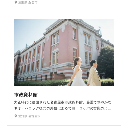
洋館や、和館、蔵などの和風建築、四季の彩りが美しい日本
三重県 桑名市
庭園で構成され、創建時の姿をほぼそのままにとどめていま
す。まるでタイムスリップしたかのような気分で、和装・洋
装どちらもレトロモダンでおしゃれな撮影が楽しめるフォト
スポットです。
市政資料館
大正時代に建設された名古屋市市政資料館。荘重で華やかな
ネオ・バロック様式の外観はまるでヨーロッパの宮殿のよう
な佇まい。建物内の高い天井にはステンドグラスが残り、ま
愛知県 名古屋市
っすぐ伸びる中央階段が存在感を放ちます。クラシカルな雰
囲気漂うロケーションは、とっておきのドレス姿にぴった