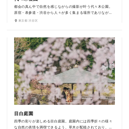
都会の真ん中で自然を感じながらの撮影が叶う代々木公園。
原宿・表参道・渋谷から人々が多く集まる場所でありなが
ら、木々に囲まれながら緑あふれる写真を撮影できます。開
東京都 渋谷区
放的な気分を味わえる広大な敷地には、木々のほかも噴水や
水回廊を持つ水景施設などの見所も。ウエディングドレスが
映える、豊かな自然が魅力のプラン内ロケ地です。
目白庭園
四季の彩りが楽しめる目白庭園。庭園内には四季折々の様々
な自然の表情を満喫できるよう、草木が配植されており、そ