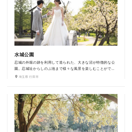
水城公園
忍城の外堀の跡を利用して造られた、大きな沼が特徴的な公
園。忍城址からしのぶ池まで様々な風景を楽しむことがで
き、撮影スポットもたくさんあります。広場には桜が200本
埼玉県 行田市
植えられ、桜の名所としても有名。鏡のように景色を映し出
す大きな池を背景に、この場所ならではの幻想的な写真を残
せます。