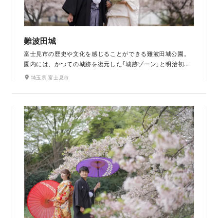
難波田城
富士見市の歴史や文化を感じることができる難波田城公園。
園内には、かつての城跡を復元した「城跡ゾーン」と明治初期
の古民家が軒を連ねる「古民家ゾーン」があり、どこか懐かし
埼玉県 富士見市
さを感じるノスタルジックな撮影を楽しめます。桜や花菖
蒲、睡蓮など、四季の彩りあふれる和装にぴったりのロケ地
です。