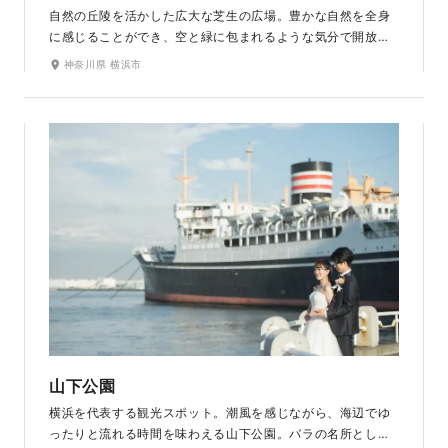
自然の丘陵を活かした広大な芝生の広場。豊かな自然を全身
に感じることができ、空と緑に包まれるような気分で開放的
なロケーションを楽しんでいただけます。春には約400本も
神奈川県 横浜市
の桜が咲き誇る横浜有数の桜の名所。ほかにも梅林やさまざ
まな樹木が四季折々に色づき、一年を通して素敵な景色を見
せてくれます。
山下公園
横浜を代表する観光スポット。潮風を感じながら、海辺でゆ
ったりと流れる時間を味わえる山下公園。バラの名所として