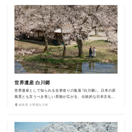
り。館内に差し込む光との調和で、夕方近い時間帯がおすす
めです。また、名古屋で一番早く桜が見れる場所としても有
名です。
世界遺産 白川郷
世界遺産として知られる合掌造りの集落『白川郷』。日本の原
風景とも言うべき美しい景観が広がる、伝統的な日本文化と
雄大な自然が感じられる人気の観光スポットです。春は桜、
岐阜県 大野郡白川村
緑夏は新緑やひまわり、秋は紅葉、冬は雪景色と一年を通し
て四季折々の景色を楽しむことができます。