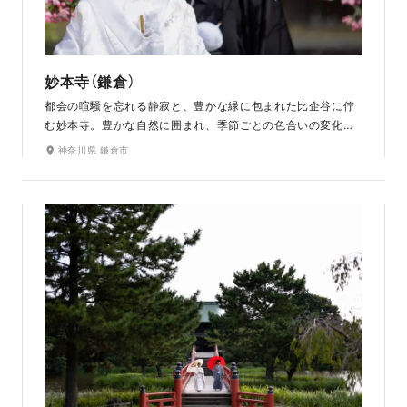
妙本寺（鎌倉）
都会の喧騒を忘れる静寂と、豊かな緑に包まれた比企谷に佇
む妙本寺。豊かな自然に囲まれ、季節ごとの色合いの変化を
楽しむことができる伝統ある寺院です。風情ある町並みを人
神奈川県 鎌倉市
力車で巡りながらの撮影も可能。春の桜、秋の紅葉の名所と
しても有名で四季折々の彩りが美しく、どの季節に訪れても
写真が華やぐ和の撮影スポットです。