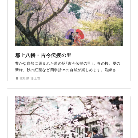
郡上八幡・古今伝授の里
豊かな自然に囲まれた道の駅「古今伝授の里」。春の桜、夏の
新緑、秋の紅葉など四季折々の自然が楽しめます。洗練され
た建築美が特徴的なガラス張りの和室からは季節の彩りに染
岐阜県 郡上市
まる景趣を堪能できます。近くの明建神社での撮影も可能。
春には美しい桜のトンネルが見事です。どちらも和の装いが
引き立つ自然美溢れる撮影スポットです。