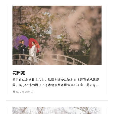
ができます。
花田苑
越谷市にある日本らしい風情を静かに味わえる廻遊式池泉庭
園。美しい池の周りには木橋や数寄屋造りの茶室、苑内を一
望できる築山などが配され、和装姿で散策するのにぴった
埼玉県 越谷市
り。苑内には14,000本の樹木が植えられ、桜、新緑、紅葉と
四季折々の彩りを楽しむことができます。