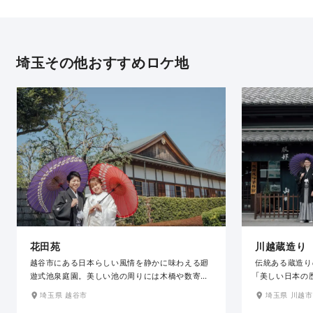
埼玉その他おすすめロケ地
花田苑
川越蔵造り
越谷市にある日本らしい風情を静かに味わえる廻
伝統ある蔵造り
遊式池泉庭園。美しい池の周りには木橋や数寄屋
「美しい日本の
造りの茶室、苑内を一望できる築山などが配さ
美しい和の街並
埼玉県 越谷市
埼玉県 川越市
れ、和装姿で散策するのにぴったり。苑内には
としても人気の