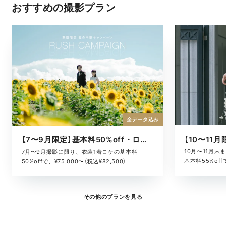
おすすめの撮影プラン
全データ込み
【7〜9月限定】基本料50%off・ロケキャンペーン
10月〜11月
7月〜9月撮影に限り、衣装1着ロケの基本料
基本料55%offで
50%offで、¥75,000〜（税込¥82,500）
その他のプランを見る