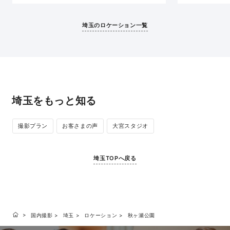
14,000本の樹木が植えられ、桜、新緑、紅葉と四
たり、ご当地グ
季折々の彩りを楽しむことができます。
スタイルで撮影
埼玉のロケーション一覧
埼玉をもっと知る
撮影プラン
お客さまの声
大宮スタジオ
埼玉TOPへ戻る
国内撮影
埼玉
ロケーション
秋ヶ瀬公園