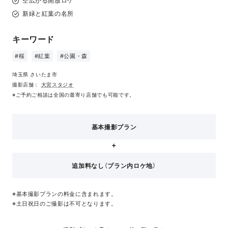
空広がる開放ロケ
新緑と紅葉の名所
キーワード
#桜
#紅葉
#公園・森
埼玉県 さいたま市
撮影店舗：
大宮スタジオ
※ご予約ご相談は全国の最寄り店舗でも可能です。
基本撮影プラン
追加料なし（プラン内ロケ地）
※基本撮影プランの料金に含まれます。
※土日祝日のご撮影は不可となります。