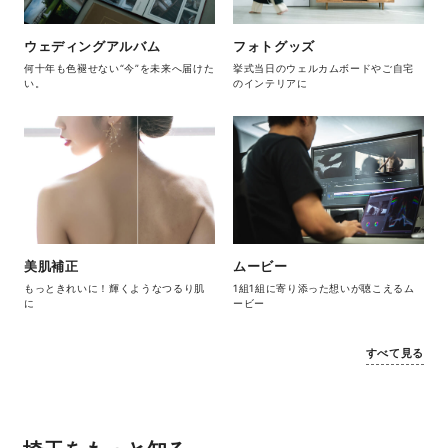
ウェディングアルバム
フォトグッズ
何十年も色褪せない“今”を未来へ届けた
挙式当日のウェルカムボードやご自宅
い。
のインテリアに
美肌補正
ムービー
もっときれいに！輝くようなつるり肌
1組1組に寄り添った想いが聴こえるム
に
ービー
すべて見る