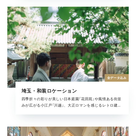
真が残せます。
全データ込み
埼玉・和装ロケーション
四季折々の彩りが美しい日本庭園「花田苑」や風情ある街並
みが広がる小江戸「川越」、大正ロマンを感じるレトロ建築
「旧山崎家別邸」など大宮の多彩な魅力を楽しめる全撮影デ
ータがセットになったプランです。どの季節でも美しい結
婚写真が残せます。