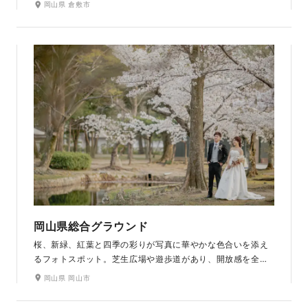
岡山県 倉敷市
美しさ。バラ園、ツツジ園、梅園も楽しむことができ、四季
の花々が写真を彩る自然美溢れる撮影スポットです。
岡山県総合グラウンド
桜、新緑、紅葉と四季の彩りが写真に華やかな色合いを添え
るフォトスポット。芝生広場や遊歩道があり、開放感を全身
で感じながら自然あふれるロケーションを楽しめます。秋に
岡山県 岡山市
は銀杏並木での撮影も。ペット同伴での撮影もOKなので、広
大な敷地を利用した自由度の高い撮影が叶います。