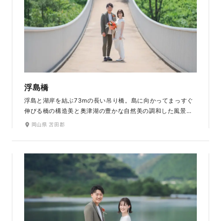
浮島橋
浮島と湖岸を結ぶ73mの長い吊り橋。島に向かってまっすぐ
伸びる橋の構造美と奥津湖の豊かな自然美の調和した風景は
この場所ならではの魅力。橋を渡った先には緑美しい芝生広
岡山県 苫田郡
場や湖を見渡せる高台があります。さらに奥には白樺並木
も。自然と人工物が共存する景色の中、まるで物語の中に迷
い込んだような感覚で非日常を堪能できます。