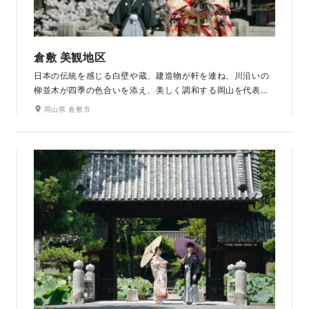
倉敷 美観地区
日本の伝統を感じる白壁や蔵、建造物が軒を連ね、川沿いの
柳並木が四季の色合いを添え、美しく調和する岡山を代表す
る観光スポット。江戸時代の風情を今も残したレトロモダン
岡山県 倉敷市
な町並みは和の装いにぴったり。おしゃれなショップや町家
を改装したカフェなど、観光地ならではのスポットも充実し
ており、まち歩きを楽しみながらの撮影が可能です。