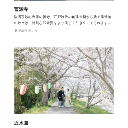
曹源寺
臨済宗妙心寺派の禅寺。江戸時代の創建当初から残る建造物
の数々は、特別な和装姿をより美しく引き立ててくれます。
本堂の他にも、池泉回遊式庭園や100本余の松並木が植えら
岡山県 岡山市
れた参道など、自然美溢れるロケーションが魅力です。曹源
寺が位置する岡山市中区円山は、街中で美しい紅葉が見られ
る場所としても有名なエリア。四季折々の色合いが写真を彩
ります。
近水園