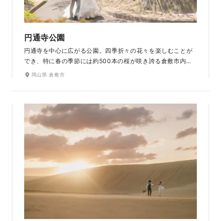
円通寺公園
円通寺を中心に広がる公園。四季折々の花々を楽しむことが
でき、特に春の季節には約500本の桜が咲き誇る倉敷市内で
も人気のお花見スポット。サツキ・アカメなどの木々など、
岡山県 倉敷市
四季折々の自然も楽しめます。山頂周辺からは玉島の街並み
や瀬戸内海の多島美を望むことができ、その眺望の魅力の一
つです。