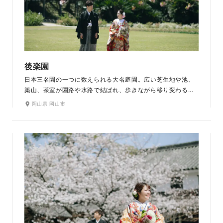
後楽園
日本三名園の一つに数えられる大名庭園。広い芝生地や池、
築山、茶室が園路や水路で結ばれ、歩きながら移り変わる景
色を眺めることができるよう工夫された回遊式庭園で、その
岡山県 岡山市
芸術性や鑑賞性の高さから、国の文化財に指定されていま
す。春の桜、秋の紅葉のほかにも、初夏には花菖蒲畑、早春
には梅林など四季折々の趣ある景観が楽しめます。