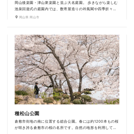
岡山後楽園・津山衆楽園と並ぶ大名庭園。 歩きながら楽しむ
池泉回遊式の庭園内では、数寄屋造りの吟風閣や四季折々に
色づく山々を見ることができ、とても美しい眺めを堪能でき
岡山県 岡山市
ます。池の周りにはモミジや桜、エノキが並び、一年中どの
季節に訪れても自然の彩りが楽しめる撮影スポットです。
種松山公園
倉敷市街地の南に位置する総合公園。春には約1200本もの桜
が咲き誇る倉敷市の桜の名所です。自然の地形を利用して開
設され、山の斜面一面に桜が咲き誇る景色は息をのむような