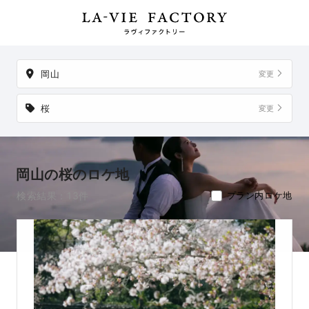
地以外でも、想い出の場所からご実家など、好きな場所への出張撮影
も可能です。
岡山
変更
桜
変更
岡山の桜のロケ地
検索結果：13件
プラン内ロケ地