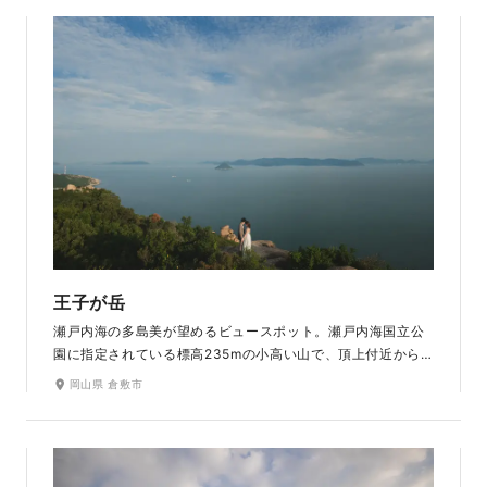
王子が岳
瀬戸内海の多島美が望めるビュースポット。瀬戸内海国立公
園に指定されている標高235mの小高い山で、頂上付近から
は瀬戸大橋の全景や四国連山のパノラマが一望できます。「ニ
岡山県 倉敷市
コニコ岩」「ひつじ岩」など、ユニークな形をした巨岩・奇岩が
重なり合って織りなす石の造形美も見どころの一つ。夕日に
染まる瀬戸内海を見下ろしながらの幻想的なサンセット撮影
もおすすめです。