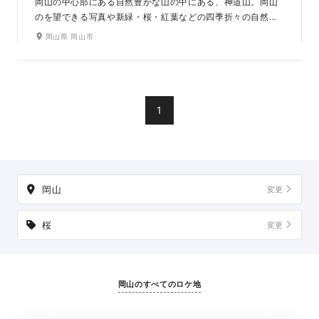
岡山の中心部にある自然豊かな山の中にある、神道山。岡山
のを望できる写真や新緑・桜・紅葉などの四季折々の自然で
撮影が可能です。また、神社内での神殿とも撮影ができるス
岡山県 岡山市
ポットです。
1
岡山
変更
桜
変更
岡山のすべてのロケ地