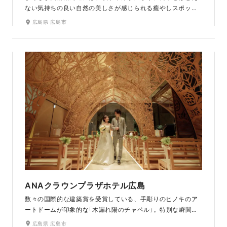
ない気持ちの良い自然の美しさが感じられる癒やしスポット
です。芝生広場や竹林もあり、季節感のある撮影ができま
広島県 広島市
す。美術館の館内に入って撮影することもできます。中庭も
あり色々なシュチエーションのお写真を残せます。お二人の
好きな絵画の前でのお写真も素敵です。ラヴィファクトリー
広島店から徒歩圏内なのも魅力のひとつです。
ANAクラウンプラザホテル広島
数々の国際的な建築賞を受賞している、手彫りのヒノキのア
ートドームが印象的な「木漏れ陽のチャペル」。特別な瞬間に
ふさわしいフォトウエディングが叶えられます。まるで森の
広島県 広島市