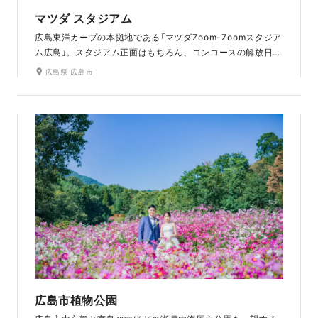
マツダ スタジアム
広島東洋カープの本拠地である「マツダZoom-Zoomスタジア
ム広島」。スタジアム正面はもちろん、コンコースの解放日に
は、スタジアムを1周できる長いコンコースを利用した撮影が
広島県 広島市
できます。ユニホームを羽織り、カープグッズを持ってのカ
ープ一色の撮影は、カープファンにはたまらない一生の思い
出になることでしょう。ラヴィファクトリー広島店から車で
約15分とアクセスの良さも魅力です。
広島市植物公園