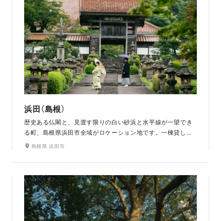
浜田（島根）
歴史ある仏閣と、見渡す限りの白い砂浜と水平線が一望でき
る町、島根県浜田市全域がロケーション地です。一棟貸しの
宿でのお支度も魅力のひとつです。迫力満点のロケーション
島根県 浜田市
の中でお二人だけの特別な1日を。桜や紅葉、新緑など四季
折々の季節で撮影できます。水平線に落ちるサンセットでの
撮影もおすすめ。浜田市唯一のゲストハウス型チャペル『フェ
リーチェ』や、古民家を貸し切っての撮影もできます。