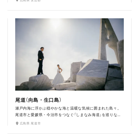
を描くサンセットタイムは、橙と青の空間がお二人を包み込
み、幻想的なお写真を残せます。映画のロケ地としても有名
です。また、ペットと一緒に撮影できるのも魅力のひとつで
す。（夏場は海水浴場の為、撮影不可となります。）
尾道（向島・生口島）
瀬戸内海に浮かぶ穏やかな海と温暖な気候に囲まれた島々。
尾道市と愛媛県・今治市をつなぐ「しまなみ海道」を巡りなが
らの撮影は、まるで旅気分。人気カフェ「立花食堂」や極彩色
広島県 尾道市
の門や塔が立ち並ぶ寺院の敷地内で、瀬戸内の穏やかな風を
感じながら撮影できます。白い大理石の「未来心の丘」は、海