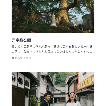
元宇品公園
青い海と広島湾に浮かぶ島々、砂浜の広がる美しい海岸が魅
力的で、公園内でひときわ目立つ白い灯台と大きなくすのき
は公園のシンボルになっています。また天候が良ければ広島
広島県 広島市
湾に浮かぶ安芸小富士(似島)や宮島など、眺望も素晴らしい
です。周囲約3kmのほぼ全域が瀬戸内海国立公園の区域であ
り、貴重な原生林や自然海岸が残っています。ペットの撮影
可なので、愛犬と一緒に撮影もできます。広島湾に沈むサン
セットの撮影は幻想的でおすすめです。