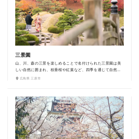
三景園
山、川、森の三景を楽しめることで名付けられた三景園は美
しい自然に囲まれ、枝垂桜や紅葉など、四季を通じて自然を
楽しむことができます。木々の緑と大海の青、紅葉と錦鯉の
広島県 三原市
赤や白、橙、回廊の木目の茶色。その多色な景色が魅力で
す。築山池泉回遊式の日本庭園には太鼓橋や石畳など和装が
映えるスポットがたくさんあります。とても広い敷地なの
で、奥行きのある写真が撮れます。お茶室のでの撮影もおす
すめです。