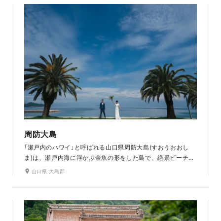
外にいるようなフォトジェニックな景色です。海辺のサンセ
ットタイムの撮影もおすすめです。映画のロケ地としても有
名です。
周防大島
「瀬戸内のハワイ」と呼ばれる山口県周防大島(すおうおおし
ま)は、瀬戸内海に浮かぶ金魚の形をした島で、絶景ビーチに
ヤシの木が並ぶ光景は南国そのもの。ハワイとの歴史上の結
山口県 大島郡
びつきから、現地の文化や風習が島の風土に深く根付いてい
ます。片添が浜は海水浴場百選にも認定されている美しいビ
ーチです。青い空の下のビーチはもちろん、サンセットのビ
ーチも素敵です。島を巡りながらの撮影もおすすめです。