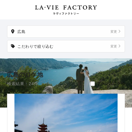
外でも、想い出の場所からご実家など、好きな場所への出張撮影も可
能です。
広島
変更
こだわりで絞り込む
変更
広島のロケ地
検索結果：24件
プラン内ロケ地