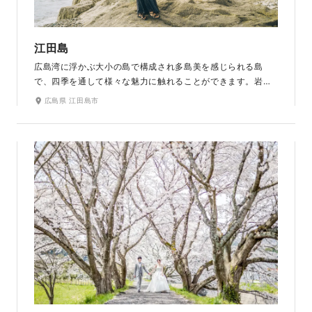
江田島
広島湾に浮かぶ大小の島で構成され多島美を感じられる島
で、四季を通して様々な魅力に触れることができます。岩場
での落ち着いた雰囲気、海が見えるまっすぐな一本道、海辺
広島県 江田島市
に沈むサンセットなど、撮る場所や時間によって全く違う表
情を見せてくれる景色が魅力のひとつです。おふたりだけの
かけがえのない時間を創造して、素敵な1枚を残せます。