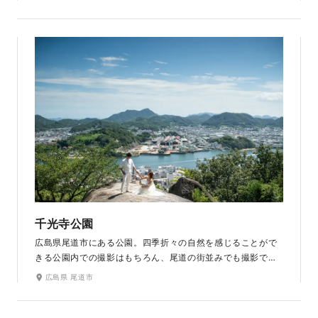
中にいるかのように清々しく神秘的であり、そのデザインに
おふたりの明るい未来や、大切な方々との絆を感じる温もり
ある空間です。自然とアートが融合する、唯一無二のチャペ
ルです。大理石のバージンロードに映り込むおふたりの姿が
幻想的です。ラヴィファクトリー広島店から車で約10分とア
クセスの良さも魅力です。
千光寺公園
広島県尾道市にある公園。四季折々の自然を感じることがで
きる公園内での撮影はもちろん、尾道の街並みでも撮影でき
ます。公園の頂上から階段を下ると「猫の細道」という場所が
広島県 尾道市
あり、和の装いがさらに街に溶け込みます。尾道市内や瀬戸
内海を一望できる絶景ポイントでの撮影もおすすめ。時間が
進むにつれてノスタルジックな雰囲気になる夕暮れ時も素敵