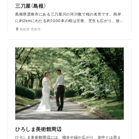
三刀屋（島根）
島根県雲南市にある三刀屋川の河川敷で桜の名所です。両岸
に約2kmにわたる約1000本の桜は圧巻。芝生も広がり、放感
あふれるロケーションです。見渡す限り一面満開の桜。桜の
島根県 雲南市
トンネルを進んでいくと開けたエリアがあり、青い空、緑の
自然、ピンクの桜がおふたりを包み込みこみます。淡い緑色
の花を咲かせる「御衣黄（ぎょいこう）」という桜も植えられ、
ソメイヨシノの開花から2週間程度遅れて開花し、例年4月下
旬頃見ごろをむかえるため、桜を2度楽しむことができます。
ひろしま美術館周辺
ひろしま美術館周辺には、噴水や緑が広がり、街中とは思え