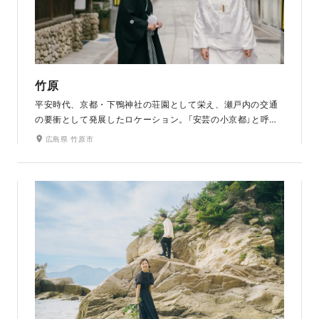
竹原
平安時代、京都・下鴨神社の荘園として栄え、瀬戸内の交通
の要衝として発展したロケーション。「安芸の小京都」と呼ば
れ、歴史が感じられる風情あふれる町並みに和装がよく似合
広島県 竹原市
います。古民家内での撮影は、畳や屏風によって、より和の
雰囲気を演出してくれます。町並み保存地区として由緒ある
竹原は、映画やCMのロケ地にもなった場所です。季節を選ば
ず撮影できます。