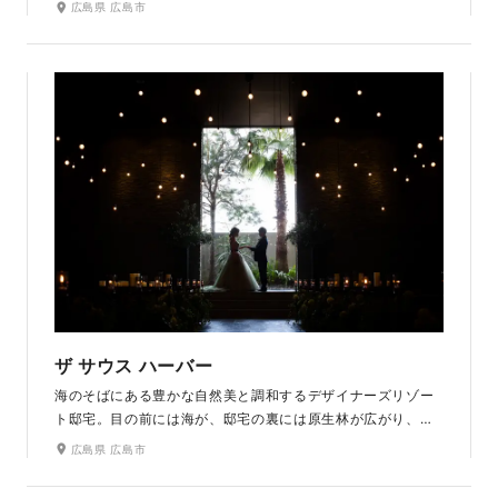
広島県 広島市
囲気を醸しだします。海が見えるアプローチガーデンは、降
り注ぐ光と美しい緑に包まれ、四季の花々が魅力です。ラヴ
ィファクトリー広島店から車で約20分とアクセスが良いのも
魅力です。
ザ サウス ハーバー
海のそばにある豊かな自然美と調和するデザイナーズリゾー
ト邸宅。目の前には海が、邸宅の裏には原生林が広がり、プ
ール付のテラスと見事に調和しています。星空に包まれるよ
広島県 広島市
うな幻想的な雰囲気の「星降るチャペル」はあたたかな照明が
花嫁の美しさを引き立てます。海と空の青、原生林の豊かな