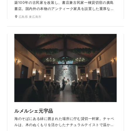
築100年の古民家を改装し、書店兼古民家一棟貸切宿の廣島
書店。国内外の本物のアンティーク家具を設置した重厚な空
間で、ゆったりと過ぎる時間を楽しむことができ、レトロ感
広島県 東広島市
があるのも特徴です。「廣島書店」の名前の通り、土間には広
島の本がずらりと並んでいます。室内なので、天候を気にす
る必要もありません。中庭もあり、室内とは違った柔らかい
光の中落ち着いた雰囲気をお楽しみ頂けます。
ルメルシェ元宇品
海のそばにある緑に囲まれた場所に佇む貸切一軒家。チャペ
ルは、木のぬくもりを活かしたナチュラルテイストで温かみ
があり、ロックウォールに十字架が掛かる祭壇が、厳かな雰