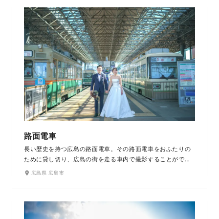
緑、幻想的なチャペルと、様々なシーンで雰囲気の違う写真
を撮ることができます。ラヴィファクトリー広島店から車で
約20分と、アクセス抜群です。
路面電車
長い歴史を持つ広島の路面電車。その路面電車をおふたりの
ために貸し切り、広島の街を走る車内で撮影することができ
ます。運転席でも撮影可能です。いつもの日常を非日常の空
広島県 広島市
間に！電車に揺られての撮影は、お二人だけの特別な空間、
思い出になること間違いなしです。旧型のレトロな車両に出
会えることも。駅のホームや降車駅近くの公園などでも撮影
できます。