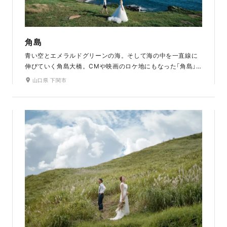
角島
青い空とエメラルドグリーンの海。そして海の中を一直線に
伸びていく角島大橋。CMや映画のロケ地にもなった「角島」
は、広大な海と自然豊かな緑に囲まれ、波の音を感じながら
山口県 下関市
撮影ができます。「角島大橋」は、世界の絶景でも第3位に選
ばれるなど、世界的にも人気のあるスポットです。明治時代
からあるレトロな灯台もとても素敵です。空の色の変化をお
楽しみいただけるサンセットも魅力のひとつです。