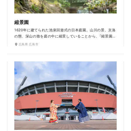
縮景園
1620年に建てられた池泉回遊式の日本庭園。山川の景、京洛
の態、深山の致を庭の中に縮景していることから、「縮景園」
と名付けられました。広島市内の中心部に位置しながら、
広島県 広島市
梅・桜・紫陽花・紅葉など四季折々の花々が織りなす自然豊
かな庭園です。景観池を中心に橋をかけ大小10余りの島や茶
室、東屋などが巧妙に配置されており、赤い橋が人気の撮影
スポットです。ラヴィファクトリー 広島店から車で10分とア
クセスの良さも魅力です。