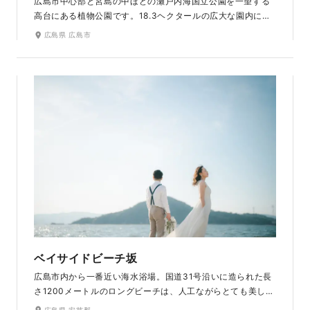
広島市中心部と宮島の中ほどの瀬戸内海国立公園を一望する
高台にある植物公園です。18.3ヘクタールの広大な園内に
は、四季折々の草花や木々が広がり、自然の豊かさを存分に
広島県 広島市
感じられます。広大な芝生広場や、日本屈指の温室内でも撮
影できます。ラヴィファクトリー広島店から車で約30分とア
クセスの良さも魅力のひとつです。
ベイサイドビーチ坂
広島市内から一番近い海水浴場。国道31号沿いに造られた長
さ1200メートルのロングビーチは、人工ながらとても美しい
砂浜が魅力です。瀬戸内に浮かぶ島々が美しいコントラスト
広島県 安芸郡