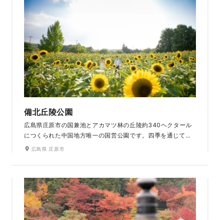
備北丘陵公園
広島県庄原市の国兼池とアカマツ林の丘陵約340ヘクタール
につくられた中国地方唯一の国営公園です。四季を通じて、
美しい色とりどりの花々が楽しめます。花畑の中での撮影
広島県 庄原市
は、まさにおとぎ話の１シーンのようです。大自然を満喫で
きる広大な敷地には、豪農の家を再現した古民家もあり、室
内での撮影もできます。和装・洋装どちらの撮影もおすすめ
です。