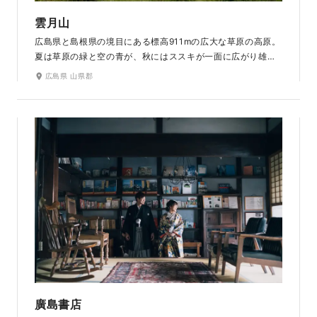
雲月山
広島県と島根県の境目にある標高911mの広大な草原の高原。
夏は草原の緑と空の青が、秋にはススキが一面に広がり雄大
でとても綺麗なロケ地です。展望台や周辺の山道の中では、
広島県 山県郡
高原とは違う雰囲気の撮影ができます。杉林の中での撮影は
縦に伸びる木のシルエットとコントラストがよりクールに演
出してくれます。撮影場所から駐車場までが近いのもおすす
めポイントです。
廣島書店