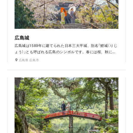
広島城
広島城は1589年に建てられた日本三大平城、別名「鯉城（りじ
ょう）」とも呼ばれる広島のシンボルです。春には桜、秋には
紅葉と四季折々に姿を変える美しさが魅力。広島の歴史と風
広島県 広島市
情を余すところなく感じられるロケ地です。和装だけではな
く、洋装ともマッチします。ペット撮影可なので、愛犬との
写真も残せます。ラヴィファクトリー広島店から車で10分と
アクセスの良さも魅力です。