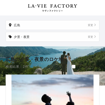
件。
掲載地以外でも、想い出の場所からご実家など、好きな場所への
出張撮影も可能です。
広島
変更
夕景・夜景
変更
広島の夕景・夜景のロケ地
検索結果：2件
プラン内ロケ地