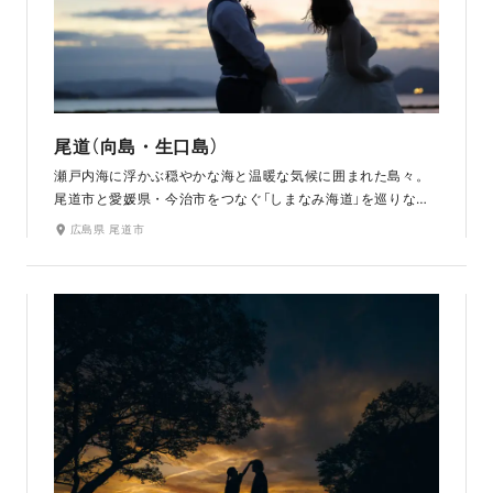
尾道（向島・生口島）
瀬戸内海に浮かぶ穏やかな海と温暖な気候に囲まれた島々。
尾道市と愛媛県・今治市をつなぐ「しまなみ海道」を巡りなが
らの撮影は、まるで旅気分。人気カフェ「立花食堂」や極彩色
広島県 尾道市
の門や塔が立ち並ぶ寺院の敷地内で、瀬戸内の穏やかな風を
感じながら撮影できます。白い大理石の「未来心の丘」は、海
外にいるようなフォトジェニックな景色です。海辺のサンセ
ットタイムの撮影もおすすめです。映画のロケ地としても有
名です。