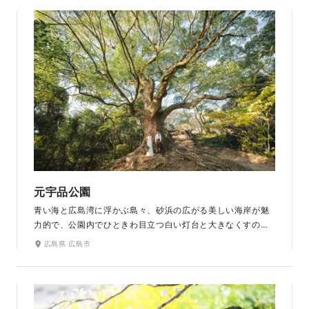
撮影もおすすめ。浜田市唯一のゲストハウス型チャペル『フェ
リーチェ』や、古民家を貸し切っての撮影もできます。
元宇品公園
青い海と広島湾に浮かぶ島々、砂浜の広がる美しい海岸が魅
力的で、公園内でひときわ目立つ白い灯台と大きなくすのき
は公園のシンボルになっています。また天候が良ければ広島
広島県 広島市
湾に浮かぶ安芸小富士(似島)や宮島など、眺望も素晴らしい
です。周囲約3kmのほぼ全域が瀬戸内海国立公園の区域であ
り、貴重な原生林や自然海岸が残っています。ペットの撮影
可なので、愛犬と一緒に撮影もできます。広島湾に沈むサン