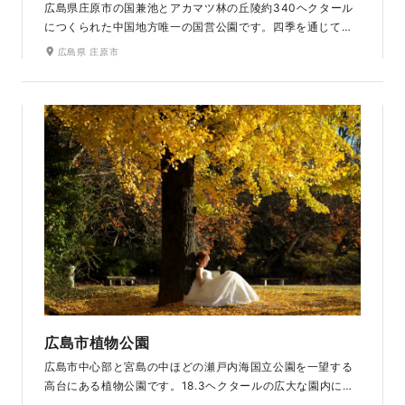
広島県庄原市の国兼池とアカマツ林の丘陵約340ヘクタール
につくられた中国地方唯一の国営公園です。四季を通じて、
美しい色とりどりの花々が楽しめます。花畑の中での撮影
広島県 庄原市
は、まさにおとぎ話の１シーンのようです。大自然を満喫で
きる広大な敷地には、豪農の家を再現した古民家もあり、室
内での撮影もできます。和装・洋装どちらの撮影もおすすめ
です。
広島市植物公園
広島市中心部と宮島の中ほどの瀬戸内海国立公園を一望する
高台にある植物公園です。18.3ヘクタールの広大な園内に
は、四季折々の草花や木々が広がり、自然の豊かさを存分に