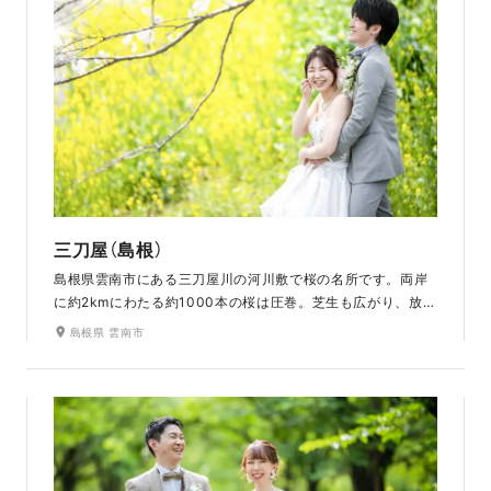
セットの撮影は幻想的でおすすめです。
三刀屋（島根）
島根県雲南市にある三刀屋川の河川敷で桜の名所です。両岸
に約2kmにわたる約1000本の桜は圧巻。芝生も広がり、放感
あふれるロケーションです。見渡す限り一面満開の桜。桜の
島根県 雲南市
トンネルを進んでいくと開けたエリアがあり、青い空、緑の
自然、ピンクの桜がおふたりを包み込みこみます。淡い緑色
の花を咲かせる「御衣黄（ぎょいこう）」という桜も植えられ、
ソメイヨシノの開花から2週間程度遅れて開花し、例年4月下
旬頃見ごろをむかえるため、桜を2度楽しむことができます。