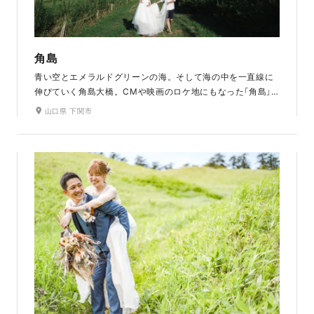
角島
青い空とエメラルドグリーンの海。そして海の中を一直線に
伸びていく角島大橋。CMや映画のロケ地にもなった「角島」
は、広大な海と自然豊かな緑に囲まれ、波の音を感じながら
山口県 下関市
撮影ができます。「角島大橋」は、世界の絶景でも第3位に選
ばれるなど、世界的にも人気のあるスポットです。明治時代
からあるレトロな灯台もとても素敵です。空の色の変化をお
楽しみいただけるサンセットも魅力のひとつです。