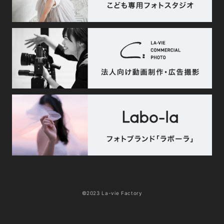
©2023 La-vie Factory