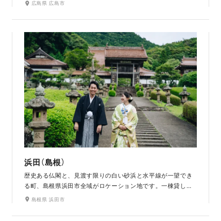
広島県 広島市
感じられます。広大な芝生広場や、日本屈指の温室内でも撮
影できます。ラヴィファクトリー広島店から車で約30分とア
クセスの良さも魅力のひとつです。
浜田（島根）
歴史ある仏閣と、見渡す限りの白い砂浜と水平線が一望でき
る町、島根県浜田市全域がロケーション地です。一棟貸しの
宿でのお支度も魅力のひとつです。迫力満点のロケーション
島根県 浜田市
の中でお二人だけの特別な1日を。桜や紅葉、新緑など四季
折々の季節で撮影できます。水平線に落ちるサンセットでの