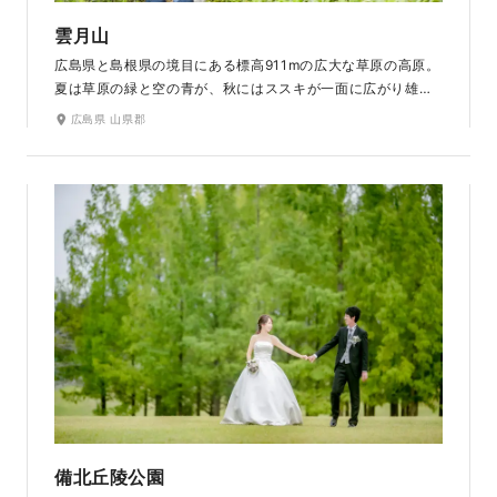
雲月山
広島県と島根県の境目にある標高911mの広大な草原の高原。
夏は草原の緑と空の青が、秋にはススキが一面に広がり雄大
でとても綺麗なロケ地です。展望台や周辺の山道の中では、
広島県 山県郡
高原とは違う雰囲気の撮影ができます。杉林の中での撮影は
縦に伸びる木のシルエットとコントラストがよりクールに演
出してくれます。撮影場所から駐車場までが近いのもおすす
めポイントです。
備北丘陵公園