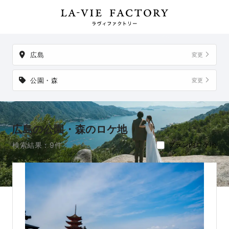
掲載地以外でも、想い出の場所からご実家など、好きな場所への出張
撮影も可能です。
広島
変更
公園・森
変更
広島の公園・森のロケ地
検索結果：9件
プラン内ロケ地