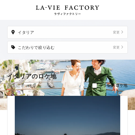
以外でも、想い出の場所からご実家など、好きな場所への出張撮影も
可能です。
イタリア
変更
こだわりで絞り込む
変更
イタリアのロケ地
検索結果：9件
プラン内ロケ地