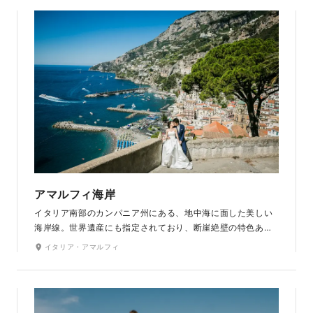
アマルフィ海岸
イタリア南部のカンパニア州にある、地中海に面した美しい
海岸線。世界遺産にも指定されており、断崖絶壁の特色ある
地形、その上に建つカラフルな建物は、イタリアの有名なリ
イタリア・アマルフィ
ゾート地です。降り注ぐ太陽のもと、青々とした海や空、街
をバックに、お二人のハネムーンの思い出を写真に残しま
す。