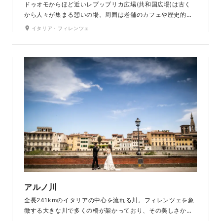
ドゥオモからほど近いレプッブリカ広場(共和国広場)は古く
から人々が集まる憩いの場。周囲は老舗のカフェや歴史的建
造物で囲まれており、町歩きだけでも雰囲気があります。広
イタリア・フィレンツェ
場中央にはメリーゴーランドがあり、休日はフィレンツェ市
民や観光客で賑わいます。夜はライトアップされるため、ナ
イトフォトも素敵です。
アルノ川
全長241kmのイタリアの中心を流れる川。フィレンツェを象
徴する大きな川で多くの橋が架かっており、その美しさから
多くの観光客に愛されています。川沿いの建築や街並みを楽