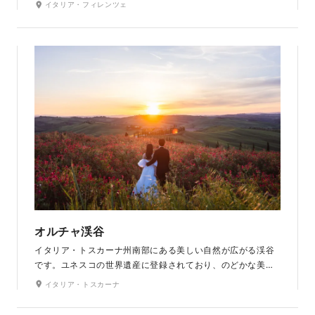
イタリア・フィレンツェ
しむ自然なおふたりの表情を残します。ゆったりとした時間
を過ごしながら、いつまでも眺めていたい一枚を残せるロケ
ーションです。
オルチャ渓谷
イタリア・トスカーナ州南部にある美しい自然が広がる渓谷
です。ユネスコの世界遺産に登録されており、のどかな美し
い自然の農家や見渡す限りのオリーブ畑、中世の城や古い村
イタリア・トスカーナ
落などがあります。まるで絵画の中に紛れ込んだような幻想
的な景色が広がる美しいロケーションです。