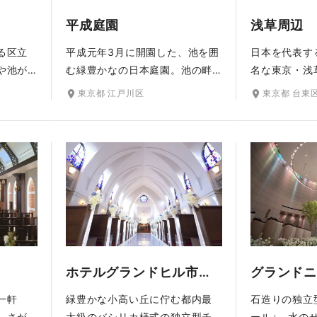
平成庭園
浅草周辺
る区立
平成元年3月に開園した、池を囲
日本を代表す
や池が
む緑豊かなの日本庭園。池の畔
名な東京・浅
にした
には源心庵・林泉亭・つつじ亭
ル・雷門はも
東京都 江戸川区
東京都 台東
。春に
があります。池畔を回る散策路
れる仲見世商
花でも
では、サクラ・ツツジ・ハナシ
り、スカイツ
秋には
ョウブ・モミジなど、四季折々
沿いなど、バ
など、
に移り変わる自然の美しさを身
所を回りなが
撮影を
近に感じることができます。
ォトをお楽し
ホテルグランドヒル市ヶ谷
一軒
緑豊かな小高い丘に佇む都内最
石造りの独立
しさが
大級のバシリカ様式の独立型チ
ール」。水の