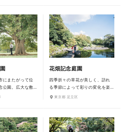
名の由来となっています。起伏
、彩り鮮やかな異
に富んだ地形を生かし、高台の
させる写真を撮る
あづまやからは池を覗き見るよ
す。園内を進む
うに景色を展望できます。桜や
中心にその周りを
アジサイ、ツツジなども美し
景観を楽しめる日
く、四季折々の自然を楽しめる
然豊かな庭園内で
日本庭園です。
おふたりの和装姿
をお楽しみくださ
園
花畑記念庭園
市にまたがって位
四季折々の草花が美しく、訪れ
念公園。広大な敷
る季節によって彩りの変化を楽
とに5つのゾーンに
しめる花畑記念庭園。かつて水
市
東京都 足立区
、四季折々に変化
と緑の豊かな農村風景が広が
合いを楽しみなが
り、その地名の由来ともなった
います。春は桜や
足立区花畑に位置する日本庭園
花畑、夏はひまわ
です。風情ある雪見灯籠や庭園
モスなど季節の
を見渡すことができるあずま