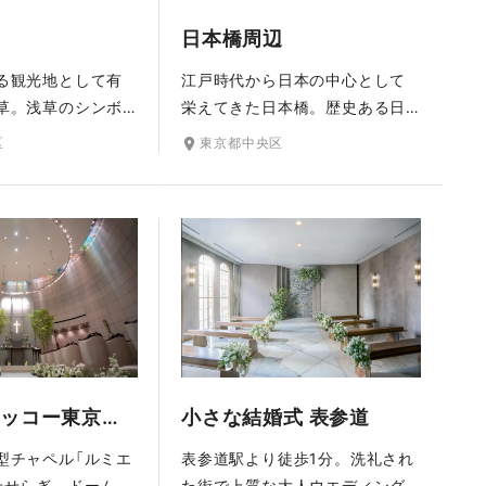
日本橋周辺
る観光地として有
江戸時代から日本の中心として
草。浅草のシンボ
栄えてきた日本橋。歴史ある日
ちろん、情緒あふ
本橋をはじめ、重厚な石造りの
区
東京都中央区
店街や伝法院通
街並みやクラシックな建築が並
リーを望む隅田川
び、都会の中でも品格を感じる
ラエティ豊かな名
ロケーションです。夕暮れには
らロケーションフ
街の灯りが美しく輝き、昼とは
みいただけます。
違った表情に。歴史と洗練が交
差する街で、東京らしい上質な
一枚を残せます。
グランドニッコー東京台場
小さな結婚式 表参道
型チャペル「ルミエ
表参道駅より徒歩1分。洗礼され
せせらぎ、ドーム内
た街で上質な大人ウエディング