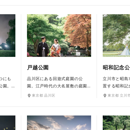
な和の
四季折々の草花が色づき、特に5
花々とともに
す。池
月下旬～6月中旬には花菖蒲が見
国情緒を感じ
周囲を
頃を迎え美しく咲き競います。
ことができま
や六角
春は桜、秋はポプラ並木やメタ
と、心字池を
じるス
セコイアの森など、広大な敷地
散策しながら
す。
内には見所がたくさん。水源豊
本庭園も。自
かなこの場所ならではの自然美
新緑や紅葉と
あふれる写真を撮影できます。
との色合わせ
い。
昭和記念公
）
戸越公園
立川市と昭島
つにも
品川区にある回遊式庭園の公
置する昭和記
公園。
園。江戸時代の大名屋敷の庭園
地はテーマご
、日中
跡地を利用して整備され、今も
東京都 立川
東京都 品川区
分かれており
変化す
その風情を感じられる日本庭園
する草花の色
写真に
での撮影が叶います。池を中心
らの撮影が叶
春には
に渓谷や滝、築山などが配置さ
菜の花などの
色づ
れた庭園内の散策には和装がぴ
り、秋はコス
その彩
ったり。梅や桜、藤、銀杏など