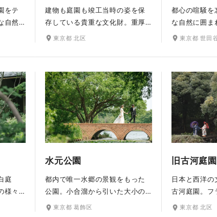
園をテ
建物も庭園も竣工当時の姿を保
都心の喧騒を
な自然
存している貴重な文化財。重厚
な自然に囲ま
緑ロケ
なレンガ造りの建築は、イギリ
尊。真言宗智
東京都 北区
東京都 世田
を通し
ス人建築家ジョサイア・コンド
内唯一の自然
感じな
ルが設計。ガラス張りのサンル
渓谷の先に位
しめま
ームや天井装飾の美しい大食堂
は桜が美しく
、木漏
など、クラシカルな雰囲気で撮
杏の参道やモ
、どこ
影できるスポットが満載です。
ど色彩豊かな
砧公園
屋内での撮影なので天候の心配
ンを彩ります
をプロ
がないのも嬉しいポイント。和
情あふれる撮
影しま
装も洋装も絵になる美しい洋館
です。
水元公園
旧古河庭園
白庭
都内で唯一水郷の景観をもった
日本と西洋の
の様々
公園。小合溜から引いた大小の
古河庭園。フ
るよ
水路が園内を走り、水郷景観を
園では、バラ
東京都 葛飾区
東京都 北区
り、そ
作りだしています。公園内には
など四季折々