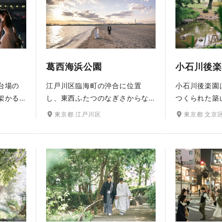
花々が咲き誇
ロケー
季節の草花が色づく様子も美し
の特別な写真
く、四季の彩りの変化も楽しめ
れます。和装
る撮影スポットです。
しめる自然豊
です。
葛西海浜公園
小石川後楽
台場の
江戸川区臨海町の沖合に位置
小石川後楽園
架かる
し、東西ふたつのなぎさからな
つくられた築
京タワ
る葛西海浜公園。東京湾の水平
本庭園（大名
東京都 江戸川区
東京都 文京
たっぷ
線をながめたり、水遊び、磯遊
橋、茅葺き屋
（サンセ
びを楽しめるなど、たくさんの
スポットがあ
した撮影
人々の憩いの場となっていま
鼓橋は緑の木
芝生、
す。アクセスの良い大都会にい
トが美しく、
撮影で
ながら自然豊かなロケーション
ーションとし
す。
フォトをお楽しみいただけま
の季節には洋
す。
です。