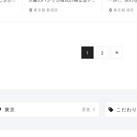
ャペル
ャペル。アーチ形の高い天井と
に降り注ぐ光
東京都 新宿区
東京都 港区
階段が
大理石のバージンロード、ステ
リコの木が調
大人の
ンドグラスの柔らかく輝く美し
です。天地創
セプト
い空間が魅力です。どんなに時
テーマに造ら
りらし
が経っても、いつまでもこの場
誓いのシーン
所で過ごした時間を想い出して
す。チャペル
1
2
ほしい。そんな思いが込められ
き、石造りの
たこの場所で、一生の宝物にな
囲気が洋装姿
るような思い出に残るひととき
き立てます。
をお過ごしください。
東京
こだわり
変更