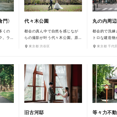
倉門）
代々木公園
丸の内周辺
多くの
都会の真ん中で自然を感じなが
都会的で洗練
ク。ラ
らの撮影が叶う代々木公園。原
トロな建造物
背景
宿・表参道・渋谷から人々が多
イリッシュさ
東京都 渋谷区
東京都 千代
クな写
く集まる場所でありながら、
兼ね備えた丸
が人気
木々に囲まれながら緑あふれる
安田生命ビル
行幸通
写真を撮影できます。開放的な
館など、ドレ
門な
気分を味わえる広大な敷地に
多彩な撮影ス
スポッ
は、木々のほかも噴水や水回廊
す。夜景も美
トから
を持つ水景施設などの見所も。
ン。まるで映
、東京
ウエディングドレスが映える、
捉えたような
場所ら
豊かな自然が魅力のプラン内ロ
上がりの写真
す。
ケ地です。
旧古河邸
等々力不動