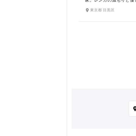
あふれるアンティークチ
東京都 目黒区
とフォトジェニックな大
特徴です。クラシカルな
雰囲気「大正浪漫」をコン
にした空間で叶う、ふた
いフォトウェディング。