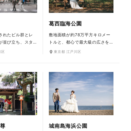
葛西臨海公園
されたビル群とレ
敷地面積が約78万平方キロメー
が並び立ち、スタ
トルと、都心で最大級の広さを
とクラシカルさを
誇る葛西臨海公園。広大な敷地
田区
東京都 江戸川区
の内エリア。明治
の公園内には人工の海水浴場や
や三菱一号館美術
プール、スポーツ施設、展望
ス姿が一層華やぐ
台、遊具、広場などのさまざま
ポットが魅力で
な施設があり、家族連れやグル
しいロケーショ
ープで賑わいます。芝生広場や
画のワンシーンを
花畑、大観覧車など多彩なロケ
ロマンチックな仕
ーションが楽しめる撮影スポッ
を残せます。
トです。
尊
城南島海浜公園