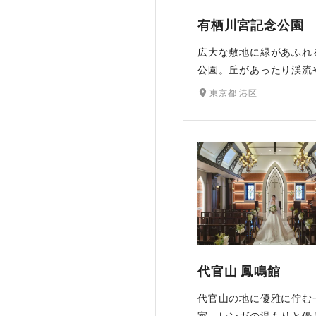
有栖川宮記念公園
広大な敷地に緑があふれ
公園。丘があったり渓流
あったりと、自然を大切
東京都 港区
趣きのある日本庭園です
は梅や桜、夏には港区の
ある紫陽花が咲き誇り、
紅葉で一面が赤く染まる
四季折々の美しさの中で
お楽しみいただけます。
代官山 鳳鳴館
代官山の地に優雅に佇む
家。レンガの温もりと優