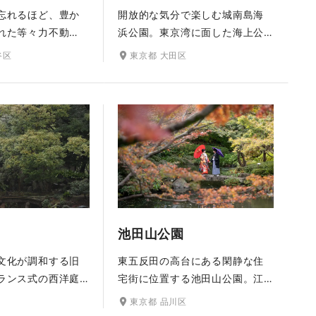
忘れるほど、豊か
開放的な気分で楽しむ城南島海
れた等々力不動
浜公園。東京湾に面した海上公
山派の寺院で、都
園で、飛行機を間近に眺められ
谷区
東京都 大田区
渓谷である等々力
るビュースポットとして有名な
置しています。春
ロケーション。広い海・空、緑
咲き誇り、秋は銀
も豊富で芝生もあり、様々なバ
ミジのトンネルな
リエーションでの撮影がお楽し
紅葉がロケーショ
みいただけます
。和装が映える風
影スポットです。
池田山公園
東五反田の高台にある閑静な住
文化が調和する旧
宅街に位置する池田山公園。江
ランス式の西洋庭
戸時代、岡山藩主池田家がここ
やツツジ、サツキ
東京都 品川区
に「下屋敷」 を構えたことがその
に美しく咲き誇る