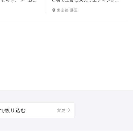
、祭壇を飾るトネ
が叶う小さな結婚式表参道チャ
東京都 港区
和する神聖な空間
ペル。柔らかな外光が差し込
造の光・水・木を
み、落ち着いた雰囲気のナチュ
れたチャペルで、
ラルなチャペルで特別なひとと
を美しく残せま
きをお過ごしください。ウッデ
周りでも撮影で
ィな家具とグリーンが映えるシ
外観や開放的な雰
ンプルながらもあたたかい空間
をより華やかに引
は、ご家族や大切なゲストを招
いてのセレモニーにもぴったり
です。
で絞り込む
変更