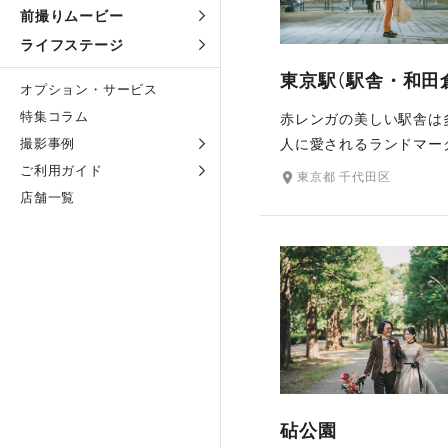
前撮りムービー
ライフステージ
東京駅（駅舎・和田
オプション・サービス
特集コラム
赤レンガの美しい駅舎は
撮影事例
人に愛されるランドマー
イトアップされた駅舎を
ご利用ガイド
東京都 千代田区
に、幻想的でロマンチッ
店舗一覧
真が残せるナイトフォト
です。銀杏並木が美しい
や重厚な石造りの和田倉
ど、周辺には多彩な撮影
トも。ラフなオフショッ
ロマンチックな構図まで
の今と歴史を感じるこの
しい特別な写真が残せま
砧公園