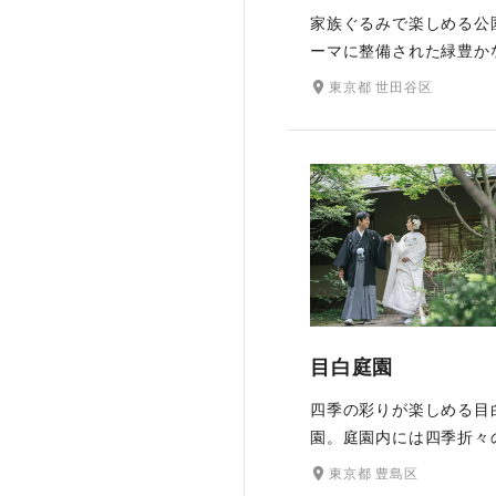
家族ぐるみで楽しめる公
ーマに整備された緑豊か
公園。ドレスが映える新
東京都 世田谷区
ーションが魅力で、一年
て自然の美しさを全身で
がら伸び伸びと撮影を楽
す。広大な芝生や並木道
れ日が差し込む小道など
を切り取っても絵になる
で、お二人の幸せな瞬間
のカメラマンが丁寧に撮
す。
目白庭園
四季の彩りが楽しめる目
園。庭園内には四季折々
な自然の表情を満喫でき
東京都 豊島区
う、草木が配植されてお