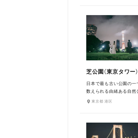
の彩りはおふたりの特別
装いを引き立ててくれま
泉回遊式の庭園で、池の
めぐることができ、表門
浮見堂など和の風情を感
ポットでの撮影が叶いま
芝公園（東京タワー
日本で最も古い公園の一
数えられる由緒ある自然
東京タワーのそばにあり
東京都 港区
から夜まで時間によって
る東京ならではの景色を
収めることができます。
桜、秋には紅葉が美しく
き、どの季節に訪れても