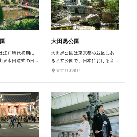
る景色はおふたり
や、涼やかな水音が心地よい大
を美しく彩ってく
滝など、庭園内に配された見所
・洋装どちらも楽
の数々は和装姿にぴったりで
かなロケーション
す。
園
大田黒公園
は江戸時代初期に
大田黒公園は東京都杉並区にあ
山泉水回遊式の日
る区立公園で、日本における音
庭園）。東屋や石
楽評論の草分けとして知られる
区
東京都 杉並区
根など沢山の撮影
音楽評論家・大田黒元雄の自邸
り、中でも赤い太
跡地を利用して1981年10月1日
々とのコントラス
に開園しました。檜の門や石
和装が映えるロケ
畳、休憩室、茶室、大木と芝生
て人気。桜・新緑
の庭園など、奥ゆかしい和装で
装撮影もおすすめ
の撮影にピッタリのロケーショ
ン。イチョウ並木が美しい紅葉
シーズンは特に人気です。