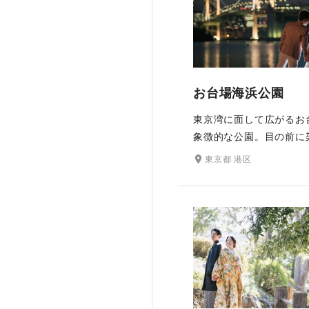
りを楽しめる自然豊かな
ションです。
お台場海浜公園
東京湾に面して広がるお
象徴的な公園。目の前に
レインボーブリッジや東
東京都 港区
ーは昼夜を問わずムード
りの景観で、特に夕暮れ
ット）や夜景をバックに
は大人気です。ビーチや
桜など、多彩なシーンが
きるのも魅力のロケ地で