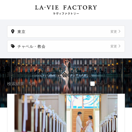
が5件。
掲載地以外でも、想い出の場所からご実家など、好きな場所へ
の出張撮影も可能です。
東京
変更
チャペル・教会
変更
東京のチャペル・教会のロケ地
検索結果：5件
プラン内ロケ地