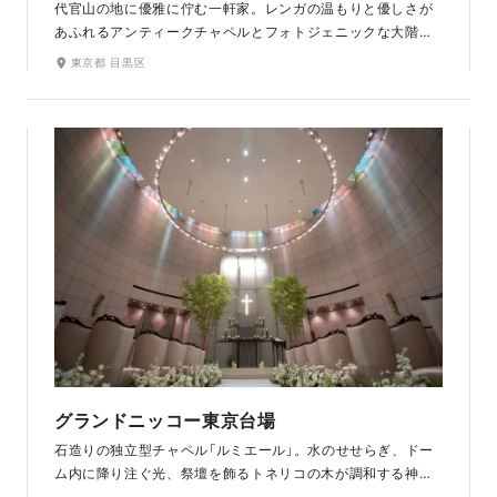
代官山の地に優雅に佇む一軒家。レンガの温もりと優しさが
あふれるアンティークチャペルとフォトジェニックな大階段
が特徴です。クラシカルな大人の雰囲気「大正浪漫」をコンセ
東京都 目黒区
プトにした空間で叶う、ふたりらしいフォトウェディング。
グランドニッコー東京台場
石造りの独立型チャペル「ルミエール」。水のせせらぎ、ドー
ム内に降り注ぐ光、祭壇を飾るトネリコの木が調和する神聖
な空間です。天地創造の光・水・木をテーマに造られたチャ