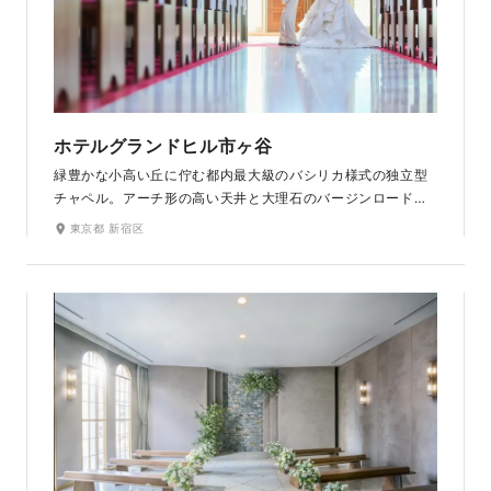
ホテルグランドヒル市ヶ谷
緑豊かな小高い丘に佇む都内最大級のバシリカ様式の独立型
チャペル。アーチ形の高い天井と大理石のバージンロード、
ステンドグラスの柔らかく輝く美しい空間が魅力です。どん
東京都 新宿区
なに時が経っても、いつまでもこの場所で過ごした時間を想
い出してほしい。そんな思いが込められたこの場所で、一生
の宝物になるような思い出に残るひとときをお過ごしくださ
い。