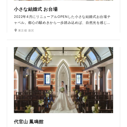
小さな結婚式 お台場
2022年4月にリニューアルOPENした小さな結婚式お台場チ
ャペル。都心の騒めきから一歩踏み込めば、自然光を感じる
光と海の水面が織りなす空間が広がります。時間の流れとと
東京都 港区
もに変化する東京の景色と海の色合いは、おふたりの写真に
特別な彩りを添えてくれることでしょう。夜には東京の夜景
とともにロマンチックなナイトウェディングが叶います。
代官山 鳳鳴館