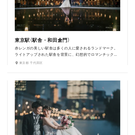
東京駅（駅舎・和田倉門）
赤レンガの美しい駅舎は多くの人に愛されるランドマーク。
ライトアップされた駅舎を背景に、幻想的でロマンチックな
写真が残せるナイトフォトが人気です。銀杏並木が美しい行
東京都 千代田区
幸通や重厚な石造りの和田倉門など、周辺には多彩な撮影ス
ポットも。ラフなオフショットからロマンチックな構図ま
で、東京の今と歴史を感じるこの場所らしい特別な写真が残
せます。