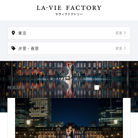
件。
掲載地以外でも、想い出の場所からご実家など、好きな場所への
出張撮影も可能です。
東京
変更
夕景・夜景
変更
東京の夕景・夜景のロケ地
検索結果：4件
プラン内ロケ地