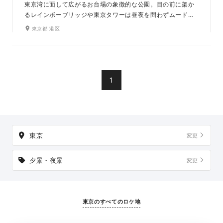
東京湾に面して広がるお台場の象徴的な公園。目の前に架か
るレインボーブリッジや東京タワーは昼夜を問わずムードた
っぷりの景観で、特に夕暮れ（サンセット）や夜景をバックに
東京都 港区
した撮影は大人気です。ビーチや芝生、桜など、多彩なシー
ンが撮影できるのも魅力のロケ地です。
1
東京
変更
夕景・夜景
変更
東京のすべてのロケ地