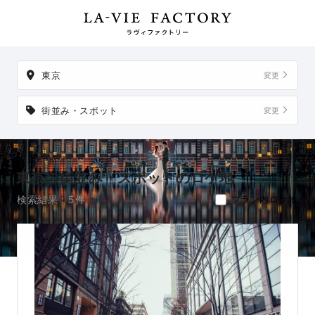
ンが5件。
掲載地以外でも、想い出の場所からご実家など、好きな場所
への出張撮影も可能です。
東京
変更
街並み・スポット
変更
東京の街並み・スポットのロケ地
検索結果：5件
プラン内ロケ地