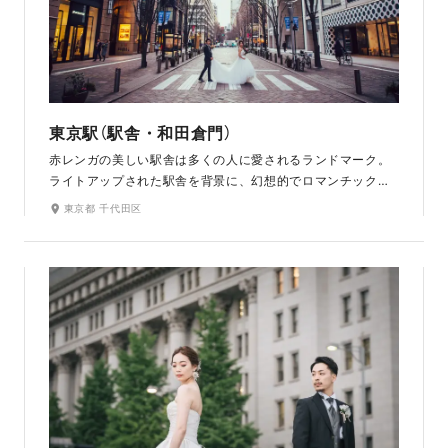
東京駅（駅舎・和田倉門）
赤レンガの美しい駅舎は多くの人に愛されるランドマーク。
ライトアップされた駅舎を背景に、幻想的でロマンチックな
写真が残せるナイトフォトが人気です。銀杏並木が美しい行
東京都 千代田区
幸通や重厚な石造りの和田倉門など、周辺には多彩な撮影ス
ポットも。ラフなオフショットからロマンチックな構図ま
で、東京の今と歴史を感じるこの場所らしい特別な写真が残
せます。