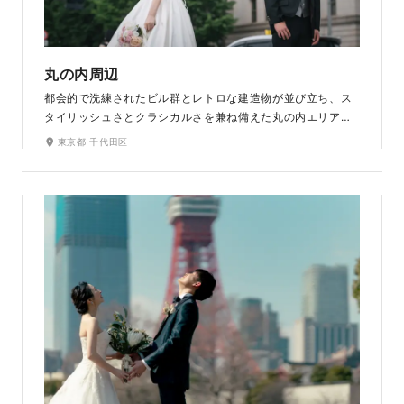
丸の内周辺
都会的で洗練されたビル群とレトロな建造物が並び立ち、ス
タイリッシュさとクラシカルさを兼ね備えた丸の内エリア。
明治安田生命ビルや三菱一号館美術館など、ドレス姿が一層
東京都 千代田区
華やぐ多彩な撮影スポットが魅力です。夜景も美しいロケー
ション。まるで映画のワンシーンを捉えたようなロマンチッ
クな仕上がりの写真を残せます。