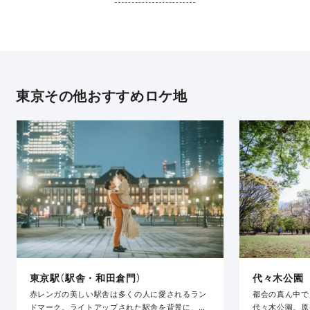
東京その他おすすめロケ地
東京駅（駅舎・和田倉門）
代々木公園
赤レンガの美しい駅舎は多くの人に愛されるラン
都会の真ん中で
ドマーク。ライトアップされた駅舎を背景に、幻
代々木公園。原