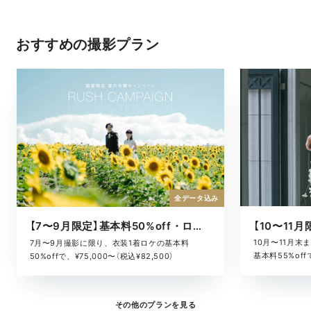
おすすめの撮影プラン
全データ込み
【7〜9月限定】基本料50%off・ロケキャンペーン
10月〜11月
7月〜9月撮影に限り、衣装1着ロケの基本料
基本料55%offで
50%offで、¥75,000〜（税込¥82,500）
その他のプランを見る