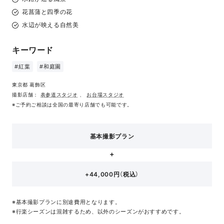
花菖蒲と四季の花
水辺が映える自然美
キーワード
#紅葉
#和庭園
東京都 葛飾区
撮影店舗：
表参道スタジオ
、
お台場スタジオ
※ご予約ご相談は全国の最寄り店舗でも可能です。
基本撮影プラン
+44,000円（税込）
※基本撮影プランに別途費用となります。
※行楽シーズンは混雑するため、以外のシーズンがおすすめです。