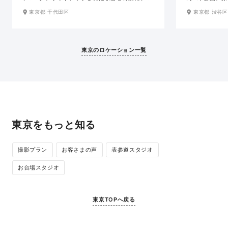
想的でロマンチックな写真が残せるナイトフォト
集まる場所であ
東京都 千代田区
東京都 渋谷区
が人気です。銀杏並木が美しい行幸通や重厚な石
あふれる写真を
造りの和田倉門など、周辺には多彩な撮影スポッ
わえる広大な敷
トも。ラフなオフショットからロマンチックな構
廊を持つ水景施
図まで、東京の今と歴史を感じるこの場所らしい
レスが映える、
東京のロケーション一覧
特別な写真が残せます。
地です。
東京をもっと知る
撮影プラン
お客さまの声
表参道スタジオ
お台場スタジオ
東京TOPへ戻る