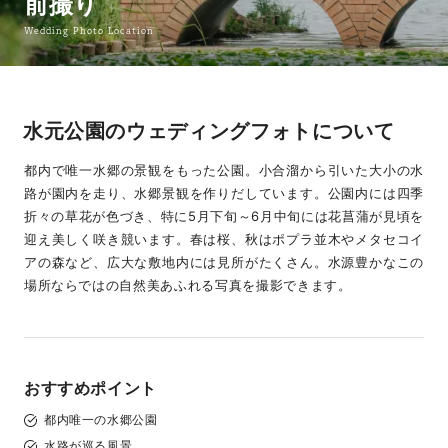
前撮り
Wedding Photo Location
水元公園のウェディングフォトについて
都内で唯一水郷の景観をもった公園。小合溜から引いた大小の水
路が園内を走り、水郷景観を作りだしています。公園内には四季
折々の草花が色づき、特に5月下旬～6月中旬には花菖蒲が見頃を
迎え美しく咲き競います。春は桜、秋はポプラ並木やメタセコイ
アの森など、広大な敷地内には見所がたくさん。水源豊かなこの
場所ならではの自然美あふれる写真を撮影できます。
おすすめポイント
都内唯一の水郷公園
水路が巡る風景