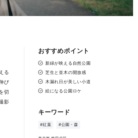
おすすめポイント
新緑が映える自然公園
える
芝生と並木の開放感
伸び
木漏れ日が美しい小道
絵になる公園ロケ
を切
撮影
キーワード
#紅葉
#公園・森