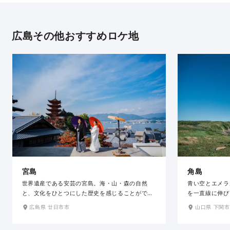
広島その他おすすめロケ地
宮島
角島
世界遺産である安芸の宮島。海・山・森の自然
青い空とエメラ
と、文化をひとつにした歴史を感じることができ
を一直線に伸び
るロケーションで、おふたりだけのとっておきの
ケ地にもなった
広島県 廿日市市
山口県 下関市
1枚を残せます。桜・紅葉の名所であり、四季
緑に囲まれ、波
折々の豊かな自然と風情ある美しい街並みで撮影
す。「角島大橋