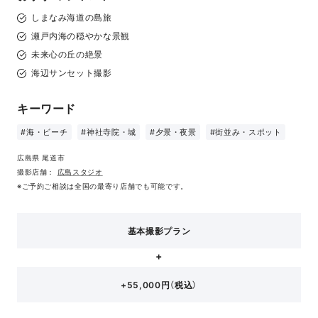
しまなみ海道の島旅
瀬戸内海の穏やかな景観
未来心の丘の絶景
海辺サンセット撮影
キーワード
#海・ビーチ
#神社寺院・城
#夕景・夜景
#街並み・スポット
広島県 尾道市
撮影店舗：
広島スタジオ
※ご予約ご相談は全国の最寄り店舗でも可能です。
基本撮影プラン
+55,000円（税込）