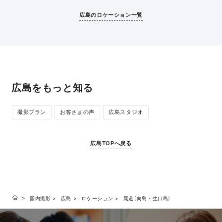
できます。宮島の美しい景観に、和装が映えま
れるなど、世界
す。（厳島神社、大鳥居の撮影は不可です。）
明治時代からあ
広島のロケーション一覧
す。空の色の変
トも魅力のひと
広島をもっと知る
撮影プラン
お客さまの声
広島スタジオ
広島TOPへ戻る
国内撮影
広島
ロケーション
尾道（向島・生口島）