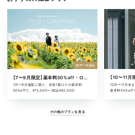
全データ込み
【7〜9月限定】基本料50%off・ロケキャンペーン
10月〜11月
7月〜9月撮影に限り、衣装1着ロケの基本料
基本料55%offで
50%offで、¥75,000〜（税込¥82,500）
その他のプランを見る