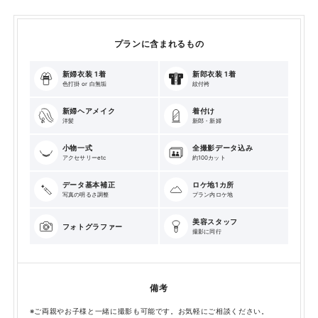
プランに含まれるもの
新婦衣装 1着
新郎衣装 1着
色打掛 or 白無垢
紋付袴
新婦ヘアメイク
着付け
洋髪
新郎・新婦
小物一式
全撮影データ込み
アクセサリーetc
約100カット
データ基本補正
ロケ地1カ所
写真の明るさ調整
プラン内ロケ地
美容スタッフ
フォトグラファー
撮影に同行
備考
※ご両親やお子様と一緒に撮影も可能です。お気軽にご相談ください。