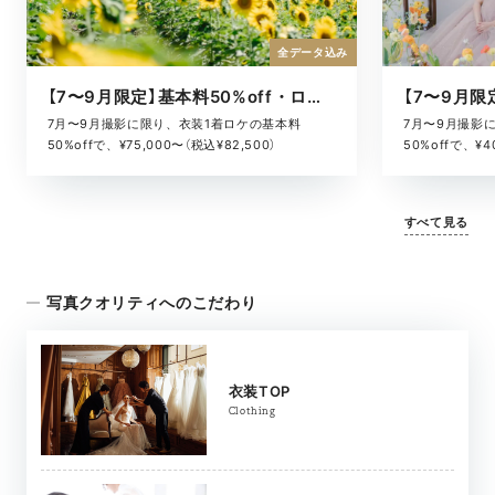
全データ込み
【7〜9月限定】基本料50%off・ロケキャンペーン
7月〜9月撮影に限り、衣装1着ロケの基本料
7月〜9月撮影
50%offで、¥75,000〜（税込¥82,500）
50%offで、¥4
すべて見る
写真クオリティへのこだわり
衣装TOP
Clothing