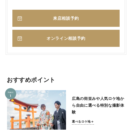
来店相談予約
オンライン相談予約
おすすめポイント
Point
1
広島の街並みや人気ロケ地か
ら自由に選べる特別な撮影体
験
選べるロケ地→