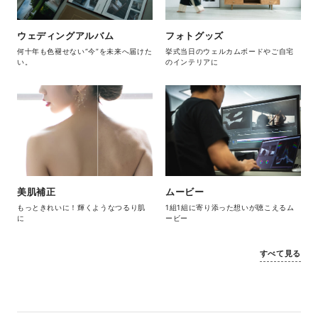
ウェディングアルバム
フォトグッズ
何十年も色褪せない“今”を未来へ届けた
挙式当日のウェルカムボードやご自宅
い。
のインテリアに
美肌補正
ムービー
もっときれいに！輝くようなつるり肌
1組1組に寄り添った想いが聴こえるム
に
ービー
すべて見る