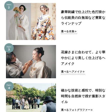
Point
2
豪華刺繍で仕上げた色打掛か
ら伝統美の白無垢など豊富な
ラインナップ
選べる衣装→
Point
3
花嫁さまに合わせて、より華
やかにより美しく仕上げるヘ
アメイク
選べるヘアメイク→
Point
4
確かな技術と感性で、特別な
時間を自然体で残す撮影スタ
イル
選べるフォトグラファー→