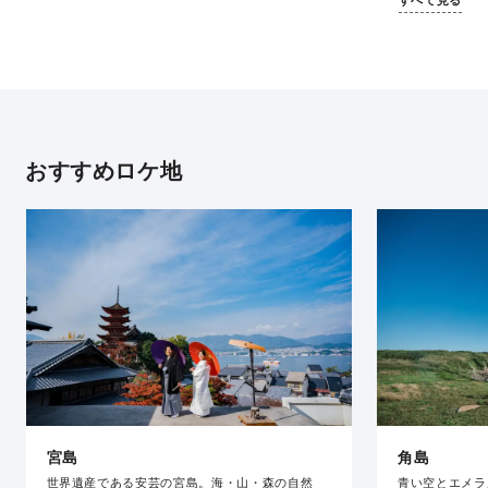
おすすめロケ地
宮島
角島
世界遺産である安芸の宮島。海・山・森の自然
青い空とエメラ