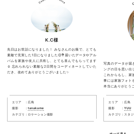
K.C様
先日はお世話になりました！ みなさんのお蔭で、とても
素敵で充実した1日になりました😌💐届いたデータやアル
バムを家族や友人に共有し、とても喜んでもらってます
写真のデータが届
☺️ 忘れられない素敵な2日間をコーディネートしていた
ングの日を思い出
だき、改めてありがとうございました✨
これからもし、家
事には家族フォト
本当にありがとうご
エリア
広島
エリア
広島
撮影
tanakame
撮影
YUU
カテゴリ
ロケーション撮影
カテゴリ
スタジ
すべて見る