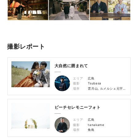
撮影レポート
大自然に囲まれて
エリア
広島
撮影
Tsubasa
場所
雲月山, ルメルシェ元宇品, 元宇品公園
ビーチセレモニーフォト
エリア
広島
撮影
tanakame
場所
角島