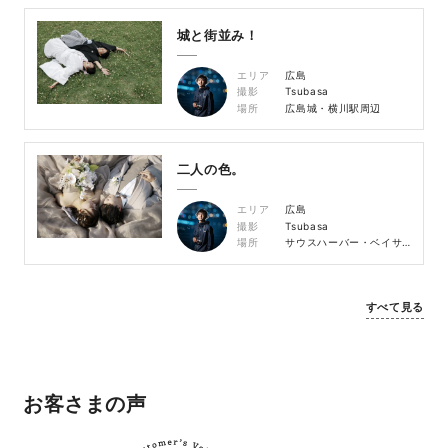
城と街並み！
エリア
広島
撮影
Tsubasa
場所
広島城・横川駅周辺
二人の色。
エリア
広島
撮影
Tsubasa
場所
サウスハーバー・ベイサイドビーチ坂
すべて見る
お客さまの声