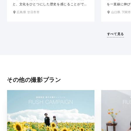
と、文化をひとつにした歴史を感じることができ
を一直線に伸び
るロケーションで、おふたりだけのとっておきの
ケ地にもなった
広島県 廿日市市
山口県 下関市
1枚を残せます。桜・紅葉の名所であり、四季
緑に囲まれ、波
折々の豊かな自然と風情ある美しい街並みで撮影
す。「角島大橋
できます。宮島の美しい景観に、和装が映えま
れるなど、世界
す。（厳島神社、大鳥居の撮影は不可です。）
明治時代からあ
すべて見る
す。空の色の変
トも魅力のひと
その他の撮影プラン