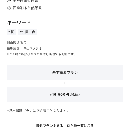
瀬戸内望む高台
四季彩る自然景観
キーワード
#桜
#公園・森
岡山県 倉敷市
撮影店舗：
岡山スタジオ
※ご予約ご相談は全国の最寄り店舗でも可能です。
基本撮影プラン
+16,500円（税込）
※基本撮影プランに別途費用となります。
撮影プランを見る
ロケ地一覧に戻る