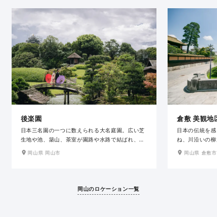
後楽園
倉敷 美観地
日本三名園の一つに数えられる大名庭園。広い芝
日本の伝統を感
生地や池、築山、茶室が園路や水路で結ばれ、歩
ね、川沿いの柳
きながら移り変わる景色を眺めることができるよ
く調和する岡山
岡山県 岡山市
岡山県 倉敷市
う工夫された回遊式庭園で、その芸術性や鑑賞性
代の風情を今も
の高さから、国の文化財に指定されています。春
の装いにぴった
の桜、秋の紅葉のほかにも、初夏には花菖蒲畑、
改装したカフェ
早春には梅林など四季折々の趣ある景観が楽しめ
も充実しており
岡山のロケーション一覧
ます。
が可能です。