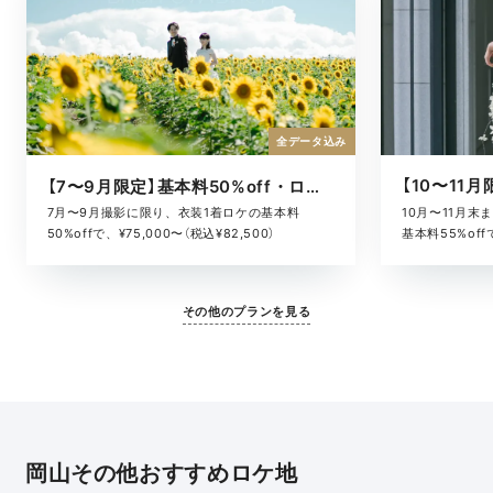
全データ込み
【7〜9月限定】基本料50%off・ロケキャンペーン
10月〜11月
7月〜9月撮影に限り、衣装1着ロケの基本料
基本料55%offで
50%offで、¥75,000〜（税込¥82,500）
その他のプランを見る
岡山その他おすすめロケ地