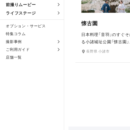
前撮りムービー
ライフステージ
懐古園
オプション・サービス
特集コラム
日本料理「音羽」のすぐそ
撮影事例
る小諸城址公園「懐古園」
時代の夢の跡に浸りなが
ご利用ガイド
長野県 小諸市
葉シーズンはもちろん、
店舗一覧
緑、雪景色も魅力的で、
通して季節の花や緑を背
できるロケ地です。日本
名所100選、日本の歴史公
選にも選定されています
とても大きいのが特徴で
より一層和装を引き立て
ます。 ラヴィ ファクト
店から車で約1時間です