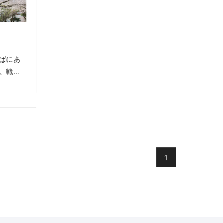
ばにあ
。戦国
ら、紅
桜や新
一年を
に撮影
さくら
園100
1
。門が
、橋が
てくれ
リー長野
。