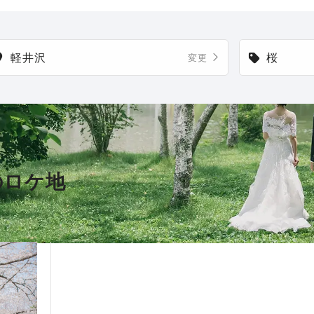
軽井沢
桜
変更
のロケ地