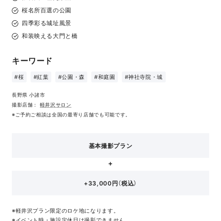
桜名所百選の公園
四季彩る城址風景
和装映える大門と橋
キーワード
#桜
#紅葉
#公園・森
#和庭園
#神社寺院・城
長野県 小諸市
撮影店舗：
軽井沢サロン
※ご予約ご相談は全国の最寄り店舗でも可能です。
基本撮影プラン
+33,000円（税込）
※軽井沢プラン限定のロケ地になります。
※イベント時・施設定休日は撮影できません。