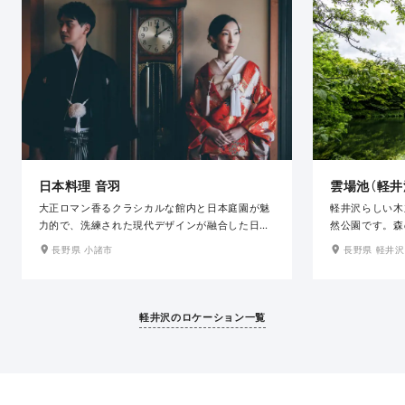
日本料理 音羽
雲場池（軽井
大正ロマン香るクラシカルな館内と日本庭園が魅
軽井沢らしい木
力的で、洗練された現代デザインが融合した日本
然公園です。森
料理「音羽」。どこか懐かしくそして洗練された館
ある撮影をした
長野県 小諸市
長野県 軽井沢
内は、和装・洋装どちらにも調和します。モダン
かけては緑が美
テイストなチャペルも併設されており、セレモニ
面に映り込む姿
ー風のお写真も撮影できます。
神秘的な写真が
掲載されている
軽井沢のロケーション一覧