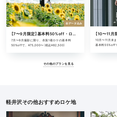
全データ込み
【7〜9月限定】基本料50%off・ロケキャンペーン
10月〜11月
7月〜9月撮影に限り、衣装1着ロケの基本料
基本料55%offで
50%offで、¥75,000〜（税込¥82,500）
その他のプランを見る
軽井沢その他おすすめロケ地