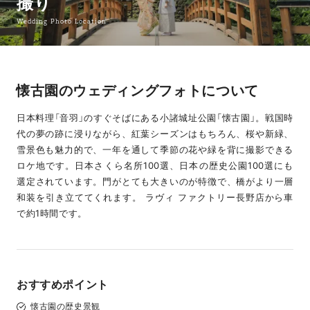
撮り
Wedding Photo Location
懐古園のウェディングフォトについて
日本料理「音羽」のすぐそばにある小諸城址公園「懐古園」。戦国時
代の夢の跡に浸りながら、紅葉シーズンはもちろん、桜や新緑、
雪景色も魅力的で、一年を通して季節の花や緑を背に撮影できる
ロケ地です。日本さくら名所100選、日本の歴史公園100選にも
選定されています。門がとても大きいのが特徴で、橋がより一層
和装を引き立ててくれます。 ラヴィ ファクトリー長野店から車
で約1時間です。
おすすめポイント
懐古園の歴史景観