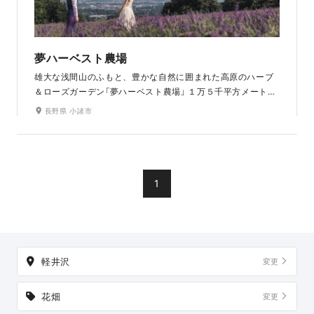
夢ハーベスト農場
雄大な浅間山のふもと、豊かな自然に囲まれた高原のハーブ
＆ローズガーデン「夢ハーベスト農場」 １万５千平方メートル
の広大な敷地に、350種類を上回る各種のハーブ、1万株のラ
長野県 小諸市
ベンダー、350種のオールドローズをはじめとしたバラが魅
力のロケーション。 ラベンダーは7月上旬～下旬が見頃で、
オールドローズガーデンは6月上旬～下旬が見頃となります。
1
軽井沢
変更
花畑
変更