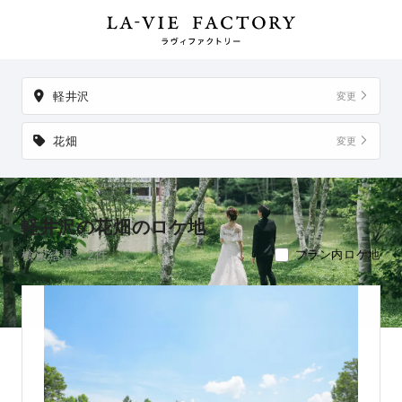
載地以外でも、想い出の場所からご実家など、好きな場所への出張撮
影も可能です。
軽井沢
変更
花畑
変更
軽井沢の花畑のロケ地
検索結果：2件
プラン内ロケ地