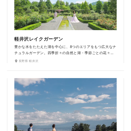
軽井沢レイクガーデン
豊かな水をたたえた湖を中心に、8つのエリアをもつ広大なナ
チュラルガーデン。四季折々の自然と湖・季節ごとの花々・
緑のトンネル、石作りの橋、レンガの壁と「貴族のお庭」のよ
長野県 軽井沢
うな雰囲気の撮影が叶う場所です。6月中旬から7月中旬まで
はイングリッシュローズなど160種のバラと宿根草が咲き華
やぎます。（冬季は閉園しています。）