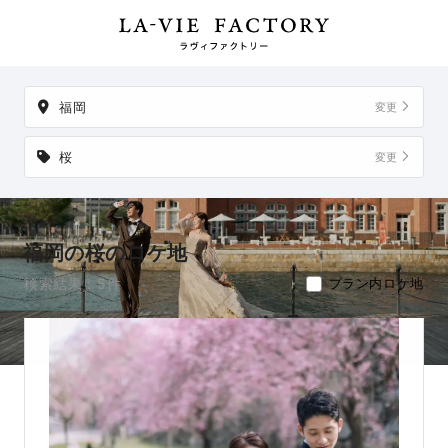
以外でも、想い出の場所からご実家など、好きな場所への出張撮影も
可能です。
福岡
変更
桜
変更
福岡の桜のロケ地
検索結果：5件
プラン内ロケ地