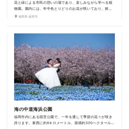
花と緑による市民の憩いの場であり、楽しみながら学べる植
物園。園内には、年中色とりどりのお花が咲いており、鮮や
かで映える写真を残せるロケ地です。約2,600種を有し、大
福岡県 福岡市
花壇やバラ園などがあります。雨でも気にせず温室で撮影が
可能で快適に撮影ができます。
海の中道海浜公園
福岡市内にある国営公園で、一年を通して季節の花々が咲き
誇ります。東西に約6キロメートル、面積約300ヘクタールと
広大な敷地で、1日植物や動物とふれあったりと楽しめます。