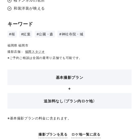
桜トンネルの名所
和装洋装が映える
キーワード
#桜
#紅葉
#公園・森
#神社寺院・城
福岡県 福岡市
撮影店舗：
福岡スタジオ
※ご予約ご相談は全国の最寄り店舗でも可能です。
基本撮影プラン
追加料なし（プラン内ロケ地）
※基本撮影プランの料金に含まれます。
撮影プランを見る
ロケ地一覧に戻る