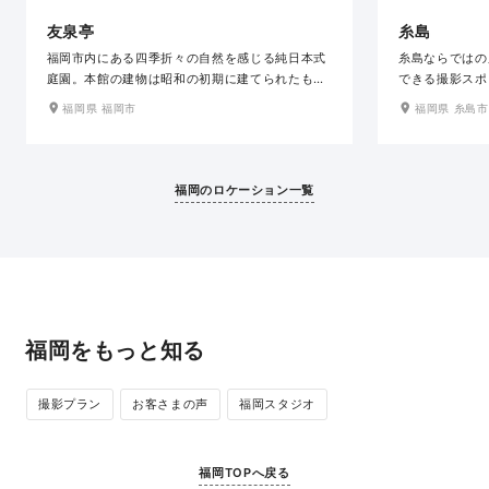
友泉亭
糸島
福岡市内にある四季折々の自然を感じる純日本式
糸島ならではの
庭園。本館の建物は昭和の初期に建てられたもの
できる撮影スポ
で、回廊を持つ17.5畳のゆったりとした大広間が
水平線に沈む夕
福岡県 福岡市
福岡県 糸島市
あります。梅や新緑、紅葉など四季折々の草花の
ョンで「日本の渚
景観を楽しめ、茶室でも撮影ができます。街中の
選ばれています
喧噪をすっかり忘れられる、和装にぴったりのロ
写真からロマン
ケーションです。
ーションのお写
福岡のロケーション一覧
福岡をもっと知る
撮影プラン
お客さまの声
福岡スタジオ
福岡TOPへ戻る