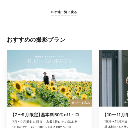
ロケ地一覧に戻る
おすすめの撮影プラン
全データ込み
【7〜9月限定】基本料50%off・ロケキャンペーン
10月〜11月
7月〜9月撮影に限り、衣装1着ロケの基本料
基本料55%offで
50%offで、¥75,000〜（税込¥82,500）