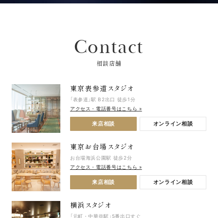
Contact
相談店舗
東京表参道スタジオ
「表参道」駅 B2出口 徒歩1分
アクセス・電話番号はこちら »
来店相談
オンライン相談
東京お台場スタジオ
お台場海浜公園駅 徒歩2分
アクセス・電話番号はこちら »
来店相談
オンライン相談
横浜スタジオ
「元町・中華街駅」5番出口すぐ