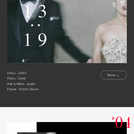
Dress : JUNO
More →
Photo : Taihei
Hair & Make : ayaka
Flower : Hiromi Okuno
04