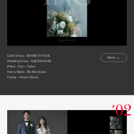
Color Dress : KENNETH POOL
More →
Wedding Dress : NAEEM KHAN
Photo : Yuki + Taihei
Hair & Make : Rie Mochizuki
Flower : Hiromi Okuno
02