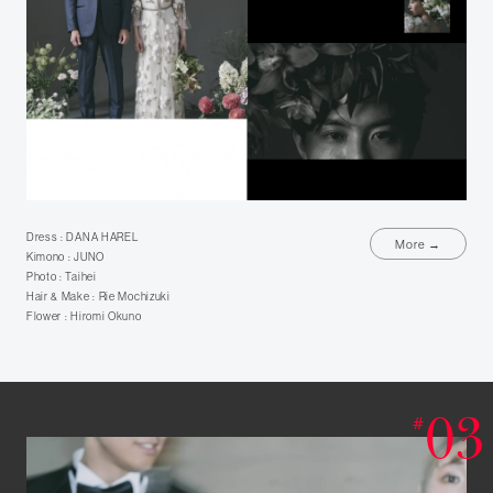
Dress : DANA HAREL
More →
Kimono : JUNO
Photo : Taihei
Hair & Make : Rie Mochizuki
Flower : Hiromi Okuno
03