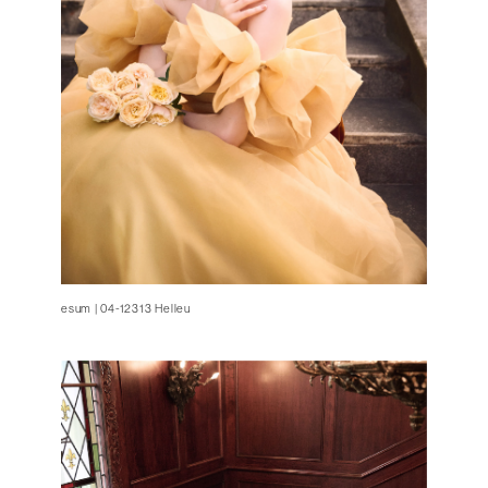
esum | 04-12313 Helleu