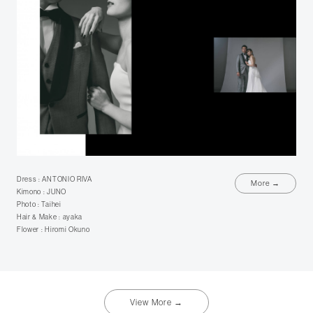
Dress : ANTONIO RIVA
More →
Kimono : JUNO
Photo : Taihei
Hair & Make : ayaka
Flower : Hiromi Okuno
View More →