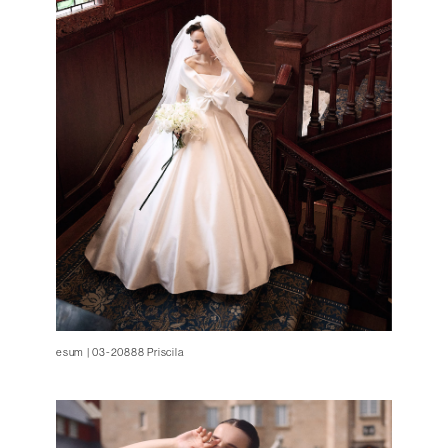
esum | 03-20888 Priscila