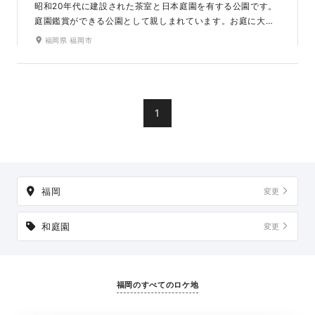
昭和20年代に建設された茶室と日本庭園を有する公園です。
庭園鑑賞ができる公園として親しまれています。お庭に大き
な紅葉の木があり、春は新緑、秋は紅葉が楽しめるロケ地と
福岡県 福岡市
なります。施設にはエレベーターが設置してあるので、着物
やドレスでの移動もスムーズにできるのが嬉しいポイント。
1
福岡
変更
和庭園
変更
福岡のすべてのロケ地