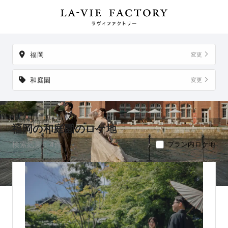
掲載地以外でも、想い出の場所からご実家など、好きな場所への出張
撮影も可能です。
福岡
変更
和庭園
変更
福岡の和庭園のロケ地
検索結果：4件
プラン内ロケ地