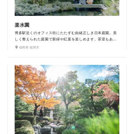
楽水園
博多駅近くのオフィス街にたたずむ由緒正しき日本庭園。美
しく整えられた庭園で新緑や紅葉を楽しめます。茶室もある
ため落ち着いた雰囲気で和装撮影を行えます。清らかな渓流
福岡県 福岡市
や四季折々の花々が、より一層和装姿のお二人を引き立たせ
てくれる歴史ある撮影場所です。