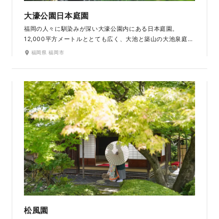
大濠公園日本庭園
福岡の人々に馴染みが深い大濠公園内にある日本庭園。
12,000平方メートルととても広く、大池と築山の大池泉庭、
枯山水庭、数寄屋造りの茶室と露地庭などが配置され、これ
福岡県 福岡市
らをつなぐ園路をゆっくりと散策しながら撮影を楽しめま
す。和の雰囲気にぴったりの自然が美しいロケーションで、
思い出の一枚を残します。
松風園