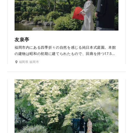
友泉亭
福岡市内にある四季折々の自然を感じる純日本式庭園。本館
の建物は昭和の初期に建てられたもので、回廊を持つ17.5畳
のゆったりとした大広間があります。梅や新緑、紅葉など四
福岡県 福岡市
季折々の草花の景観を楽しめ、茶室でも撮影ができます。街
中の喧噪をすっかり忘れられる、和装にぴったりのロケーシ
ョンです。