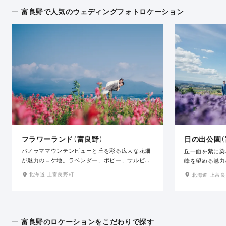
富良野で人気のウェディングフォトロケーション
フラワーランド（富良野）
日の出公園（
パノラママウンテンビューと丘を彩る広大な花畑
丘一面を紫に染
が魅力のロケ地。ラベンダー、ポピー、サルビ
峰を望める魅力
ア、ひまわり、マリーゴールドなど、季節により
心に季節折々の
北海道 上富良野町
北海道 上富
様々な表情を見せる花の楽園。カラフルな花々な
祥の地、上富良
どをバックに撮影ができます。北海道らしい広大
す。支度場所か
さや、カラフルな花々との撮影ならオススメなス
さも魅力です。
ポットです。支度場所から車で片道約30分とアク
セスの良さも魅力です。6月下旬〜9月上旬限定の
富良野のロケーションをこだわりで探す