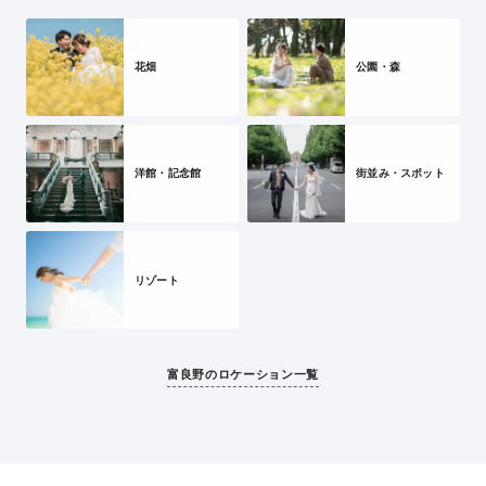
ロケ地です。
花畑
公園・森
洋館・記念館
街並み・スポット
リゾート
富良野のロケーション一覧