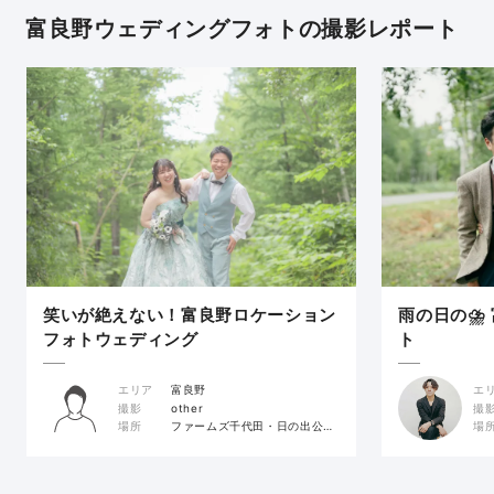
富良野ウェディングフォトの撮影レポート
笑いが絶えない！富良野ロケーション
雨の日の⛈
フォトウェディング
ト
エリア
富良野
エ
撮影
other
撮
場所
ファームズ千代田・日の出公園・青い池・一本道
場