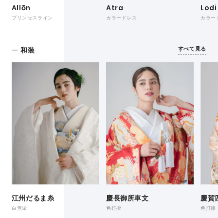
Allōn
Atra
Lodi
プリンセスライン
カラードレス
カラー
すべて見る
和装
江州だるま糸
慶長御所車文
慶賀
白無垢
色打掛
色打掛