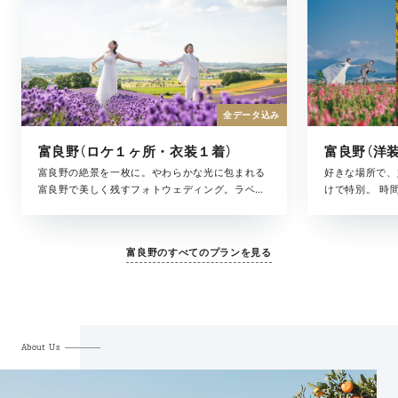
全データ込み
富良野（ロケ１ヶ所・衣装１着）
富良野の絶景を一枚に。やわらかな光に包まれる
好きな場所で、
富良野で美しく残すフォトウェディング。ラベン
けで特別。 時
ダー畑や丘の風景だけでなく、その日の空気や
を、そのまま写
光、ふとした表情まで丁寧に残します。 美容スタ
した瞬間まで。
ッフが同行しながらサポート。はじめての方にも
み合わせながら
富良野のすべてのプランを見る
安心してお選びいただける、ベーシックなプラン
寧に描いていき
です。
の日すべてが思
ルバムとして形
ランです。
About Us