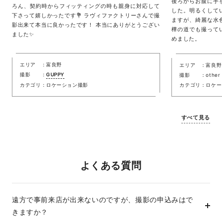
後ろからお腹に手
ろん、契約時からフィッティングの時も親身に対応して
した。明るくして
下さって嬉しかったです💐 ラヴィファクトリーさんで撮
ますが、綺麗な水
影出来て本当に良かったです！ 本当にありがとうござい
樺の道でも撮って
ました✨
めました。
エリア
富良野
エリア
富良野
撮影
GUPPY
撮影
other
カテゴリ
ロケーション撮影
カテゴリ
ロケー
すべて見る
よくある質問
遠方で事前来店が出来ないのですが、撮影の申込みはで
きますか？