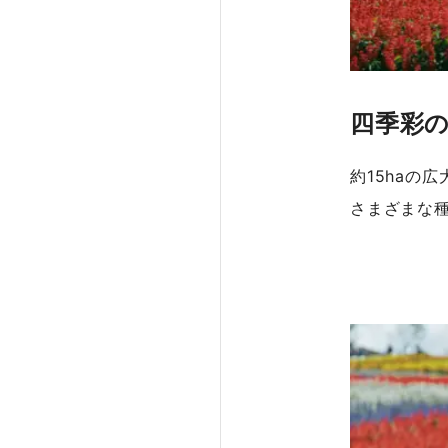
四季彩
約15haの
さまざまな