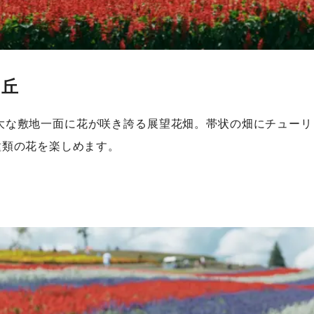
の丘
広大な敷地一面に花が咲き誇る展望花畑。帯状の畑にチュー
種類の花を楽しめます。