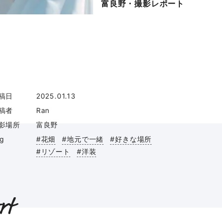
富良野・撮影レポート
稿日
2025.01.13
稿者
Ran
影場所
富良野
ag
#花畑
#地元で一緒
#好きな場所
#リゾート
#洋装
rt