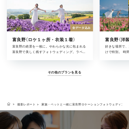
全データ込み
富良野（ロケ１ヶ所・衣装１着）
富良野の絶景を一枚に。やわらかな光に包まれる
好きな場所で、
富良野で美しく残すフォトウェディング。ラベン
けで特別。 時
ダー畑や丘の風景だけでなく、その日の空気や
を、そのまま写
光、ふとした表情まで丁寧に残します。 美容スタ
した瞬間まで。
ッフが同行しながらサポート。はじめての方にも
み合わせながら
その他のプランを見る
安心してお選びいただける、ベーシックなプラン
寧に描いていき
です。
の日すべてが思
ルバムとして形
ランです。
撮影レポート
家族・ペットと一緒に富良野ロケーションフォトウェディング