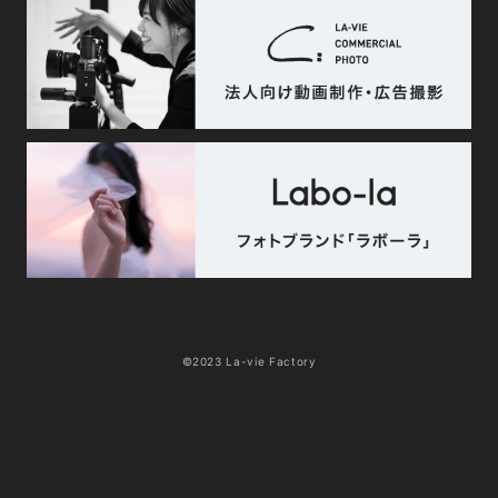
©2023 La-vie Factory