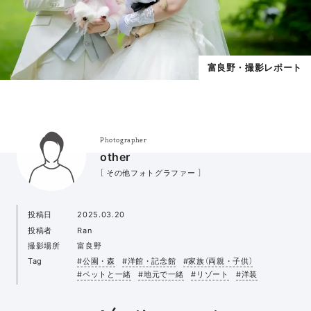
富良野・撮影レポート
Photographer
other
［ その他フォトグラファー ］
投稿日
2025.03.20
投稿者
Ran
撮影場所
富良野
Tag
#公園・森
#洋館・記念館
#家族（両親・子供）
#ペットと一緒
#地元で一緒
#リゾート
#洋装