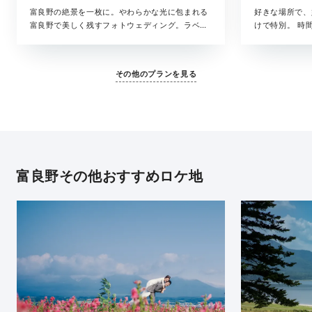
富良野の絶景を一枚に。やわらかな光に包まれる
好きな場所で、
富良野で美しく残すフォトウェディング。ラベン
けで特別。 時
ダー畑や丘の風景だけでなく、その日の空気や
を、そのまま写
光、ふとした表情まで丁寧に残します。 美容スタ
した瞬間まで。
ッフが同行しながらサポート。はじめての方にも
み合わせながら
その他のプランを見る
安心してお選びいただける、ベーシックなプラン
寧に描いていき
です。
の日すべてが思
ルバムとして形
ランです。
富良野その他おすすめロケ地