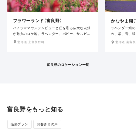
フラワーランド（富良野）
かなやま湖（
パノラママウンテンビューと丘を彩る広大な花畑
ラベンダー畑の
が魅力のロケ地。ラベンダー、ポピー、サルビ
の、紫、青、緑
ア、ひまわり、マリーゴールドなど、季節により
す。絵になる光
北海道 上富良野町
北海道 南富
様々な表情を見せる花の楽園。カラフルな花々な
まさに北海道の
どをバックに撮影ができます。北海道らしい広大
す。支度場所か
さや、カラフルな花々との撮影ならオススメなス
良さも魅力のひ
ポットです。支度場所から車で片道約30分とアク
富良野のロケーション一覧
セスの良さも魅力です。6月下旬〜9月上旬限定の
ロケ地です。
富良野をもっと知る
撮影プラン
お客さまの声