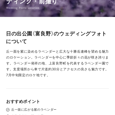
ディング・前撮り
Wedding Photo Location
日の出公園（富良野）のウェディングフォト
について
丘一面を紫に染めるラベンダーと広大な十勝岳連峰を望める魅力
のロケーション。ラベンダーを中心に季節折々の花が咲き誇りま
す。ラベンダー発祥の地、上富良野町を代表するラベンダー園で
す。支度場所から車で片道約30分とアクセスの良さも魅力です。
7月中旬限定のロケ地です。
おすすめポイント
丘一面に広がる紫のラベンダー