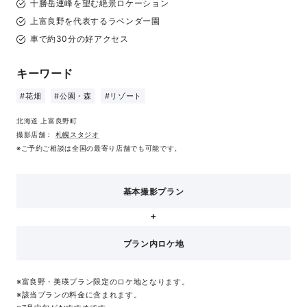
十勝岳連峰を望む絶景ロケーション
上富良野を代表するラベンダー園
車で約30分の好アクセス
キーワード
#花畑
#公園・森
#リゾート
北海道 上富良野町
撮影店舗：
札幌スタジオ
※ご予約ご相談は全国の最寄り店舗でも可能です。
基本撮影プラン
プラン内ロケ地
※富良野・美瑛プラン限定のロケ地となります。
※該当プランの料金に含まれます。