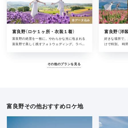
全データ込み
富良野（ロケ１ヶ所・衣装１着）
富良野の絶景を一枚に。やわらかな光に包まれる
好きな場所で、
富良野で美しく残すフォトウェディング。ラベン
けで特別。 時
ダー畑や丘の風景だけでなく、その日の空気や
を、そのまま写
光、ふとした表情まで丁寧に残します。 美容スタ
した瞬間まで。
ッフが同行しながらサポート。はじめての方にも
み合わせながら
その他のプランを見る
安心してお選びいただける、ベーシックなプラン
寧に描いていき
です。
の日すべてが思
ルバムとして形
ランです。
富良野その他おすすめロケ地