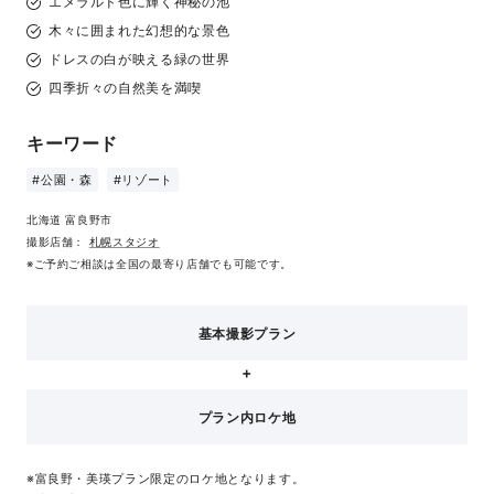
エメラルド色に輝く神秘の池
木々に囲まれた幻想的な景色
ドレスの白が映える緑の世界
四季折々の自然美を満喫
キーワード
#公園・森
#リゾート
北海道 富良野市
撮影店舗：
札幌スタジオ
※ご予約ご相談は全国の最寄り店舗でも可能です。
基本撮影プラン
プラン内ロケ地
※富良野・美瑛プラン限定のロケ地となります。