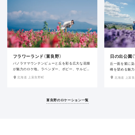
フラワーランド（富良野）
日の出公園（
パノラママウンテンビューと丘を彩る広大な花畑
丘一面を紫に染
が魅力のロケ地。ラベンダー、ポピー、サルビ
峰を望める魅力
ア、ひまわり、マリーゴールドなど、季節により
心に季節折々の
北海道 上富良野町
北海道 上富
様々な表情を見せる花の楽園。カラフルな花々な
祥の地、上富良
どをバックに撮影ができます。北海道らしい広大
す。支度場所か
さや、カラフルな花々との撮影ならオススメなス
さも魅力です。
ポットです。支度場所から車で片道約30分とアク
富良野のロケーション一覧
セスの良さも魅力です。6月下旬〜9月上旬限定の
ロケ地です。