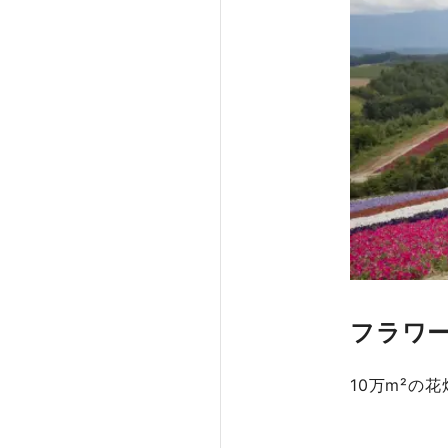
フラワ
10万m²の