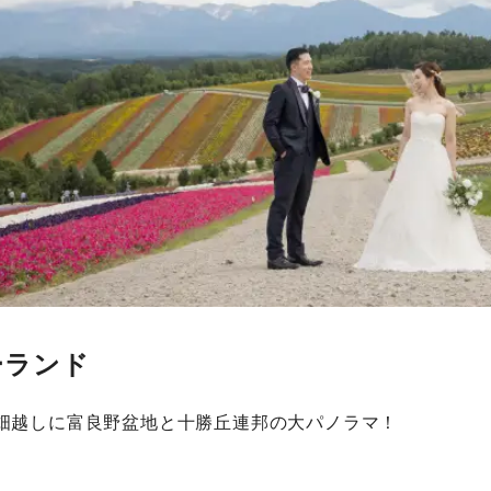
ーランド
花畑越しに富良野盆地と十勝丘連邦の大パノラマ！