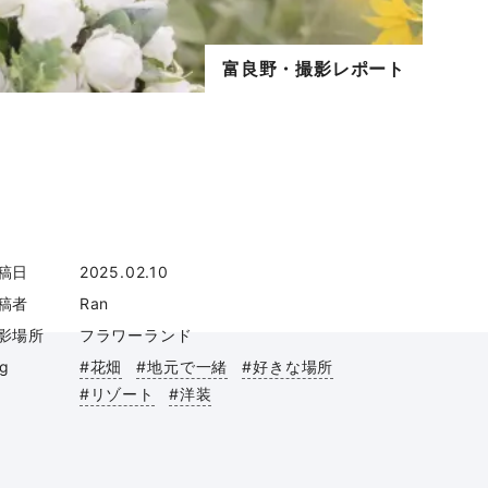
富良野・撮影レポート
稿日
2025.02.10
稿者
Ran
影場所
フラワーランド
ag
#花畑
#地元で一緒
#好きな場所
#リゾート
#洋装