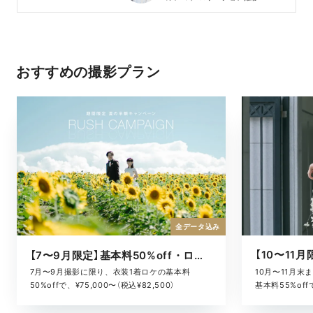
おすすめの撮影プラン
全データ込み
【7〜9月限定】基本料50%off・ロケキャンペーン
10月〜11月
7月〜9月撮影に限り、衣装1着ロケの基本料
基本料55%offで
50%offで、¥75,000〜（税込¥82,500）