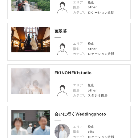
エリア
松山
撮影
other
カテゴリ
ロケーション撮影
萬翠荘
エリア
松山
撮影
other
カテゴリ
ロケーション撮影
EKINONEKIstudio
エリア
松山
撮影
other
カテゴリ
スタジオ撮影
会いに行くWeddingphoto
エリア
松山
撮影
eiko
カテゴリ
ロケーション撮影