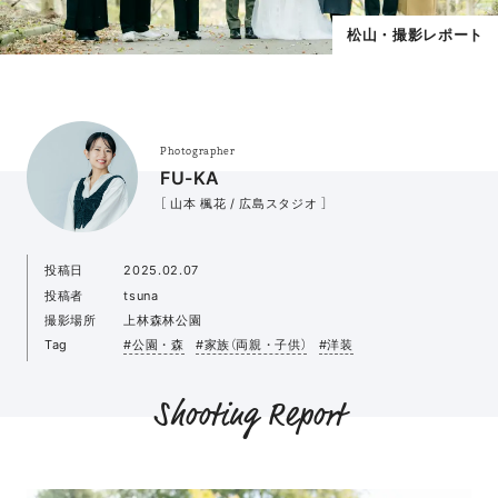
松山・撮影レポート
Photographer
FU-KA
［ 山本 楓花 / 広島スタジオ ］
投稿日
2025.02.07
投稿者
tsuna
撮影場所
上林森林公園
Tag
#公園・森
#家族（両親・子供）
#洋装
Shooting Report